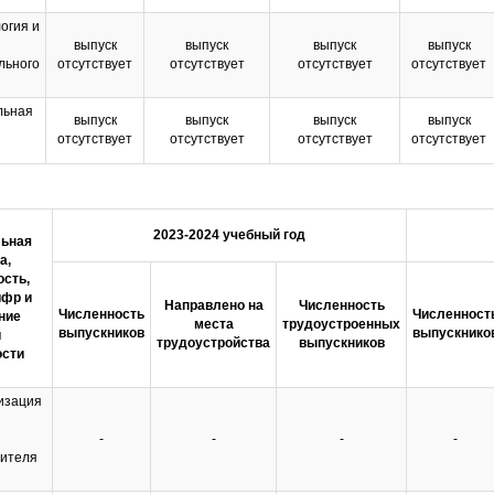
огия и
выпуск
выпуск
выпуск
выпуск
льного
отсутствует
отсутствует
отсутствует
отсутствует
льная
выпуск
выпуск
выпуск
выпуск
отсутствует
отсутствует
отсутствует
отсутствует
2023-2024 учебный год
льная
а,
сть,
ифр и
Направлено на
Численность
Численность
Численност
ние
места
трудоустроенных
выпускников
выпускнико
й
трудоустройства
выпускников
ости
изация
-
-
-
-
чителя