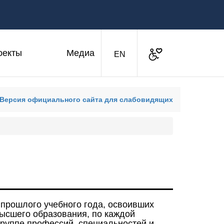
оекты
Медиа
Доступная среда
Английская версия
EN
Версия официального сайта для слабовидящих
 прошлого учебного года, освоивших
ысшего образования, по каждой
группе профессий, специальностей и