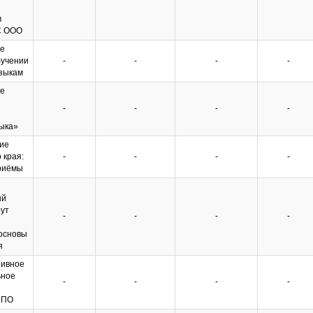
в
С ООО
е
бучении
-
-
-
-
зыкам
е
-
-
-
-
ыка»
ие
 края:
-
-
-
-
приёмы
ый
ут
-
-
-
-
 основы
я
зивное
ьное
-
-
-
-
СПО