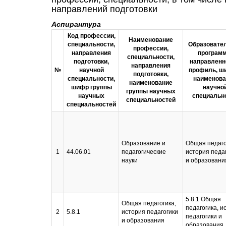
направлений подготовки
Аспирантура
Код профессии,
Наименование
специальности,
Образовате
профессии,
направления
программ
специальности,
подготовки,
направленн
направления
№
научной
профиль, ш
подготовки,
специальности,
наименова
наименование
шифр группы
научно
группы научных
научных
специальн
специальностей
специальностей
Образование и
Общая педаго
1
44.06.01
педагогические
история педа
науки
и образовани
5.8.1 Общая
Общая педагогика,
педагогика, и
2
5.8.1
история педагогики
педагогики и
и образования
образования