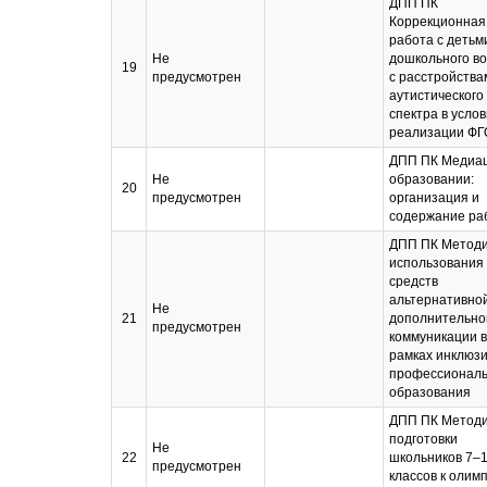
ДПП ПК
Коррекционная
работа с детьм
Не
дошкольного в
19
предусмотрен
с расстройства
аутистического
спектра в усло
реализации Ф
ДПП ПК Медиац
Не
образовании:
20
предусмотрен
организация и
содержание ра
ДПП ПК Методи
использования
средств
альтернативной
Не
21
дополнительно
предусмотрен
коммуникации в
рамках инклюзи
профессиональ
образования
ДПП ПК Методи
подготовки
Не
22
школьников 7–
предусмотрен
классов к олим