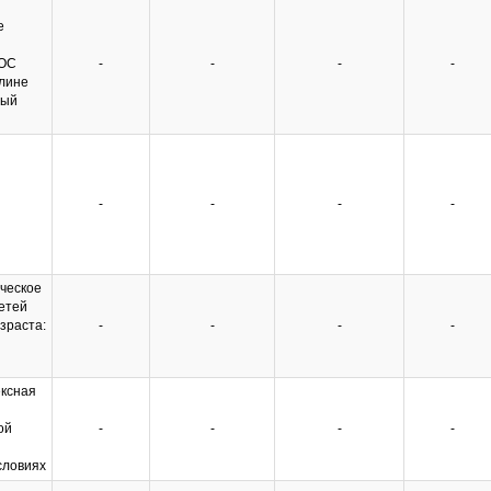
е
ГОС
-
-
-
-
лине
ный
-
-
-
-
ческое
етей
зраста:
-
-
-
-
ксная
ой
-
-
-
-
словиях