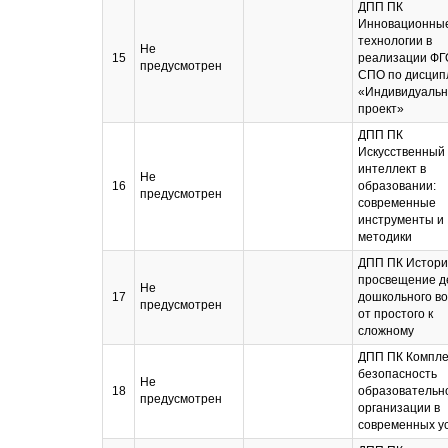
ДПП ПК
Инновационны
технологии в
Не
15
реализации Ф
предусмотрен
СПО по дисцип
«Индивидуаль
проект»
ДПП ПК
Искусственный
интеллект в
Не
16
образовании:
предусмотрен
современные
инструменты и
методики
ДПП ПК Истори
просвещение д
Не
17
дошкольного во
предусмотрен
от простого к
сложному
ДПП ПК Компле
безопасность
Не
18
образовательн
предусмотрен
организации в
современных у