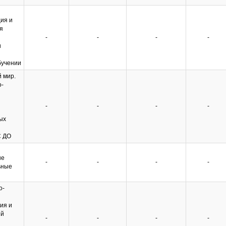
ия и
я
-
-
-
-
и
бучении
 мир.
о-
-
-
-
-
ых
С ДО
ые
-
-
-
-
ьные
о-
ия и
ий
-
-
-
-