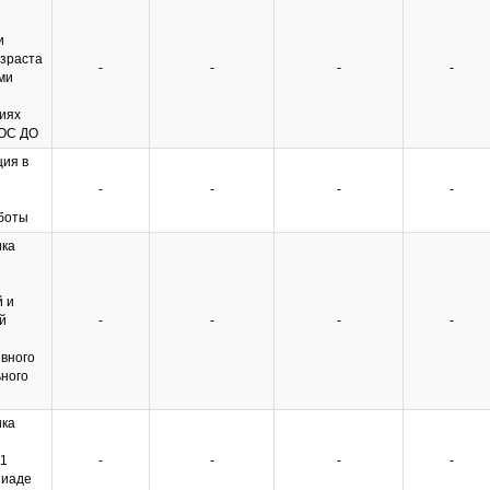
и
озраста
-
-
-
-
ми
виях
ГОС ДО
ия в
-
-
-
-
боты
ка
 и
й
-
-
-
-
вного
ного
ка
11
-
-
-
-
пиаде