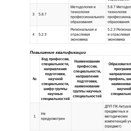
Методология и
5.8.7 Методол
технология
технология
3
5.8.7
профессионального
профессиона
образования
образования
Региональная и
5.2.3 Региона
4
5.2.3
отраслевая
и отраслевая
экономика
экономика
Повышение квалификации
Код профессии,
Наименование
специальности,
Образовате
профессии,
направления
программ
специальности,
подготовки,
направленно
направления
№
научной
профиль, ш
подготовки,
специальности,
наименова
наименование
шифр группы
научно
группы научных
научных
специальн
специальностей
специальностей
ДПП ПК Актуал
предметных и
Не
1
методических
предусмотрен
компетенций у
(предмет)