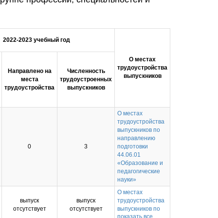
2022-2023 учебный год
О местах
трудоустройства
Направлено на
Численность
выпускников
места
трудоустроенных
трудоустройства
выпускников
О местах
трудоустройства
выпускников по
направлению
0
3
подготовки
44.06.01
«Образование и
педагогические
науки»
О местах
выпуск
выпуск
трудоустройства
отсутствует
отсутствует
выпускников по
показать все
направлению