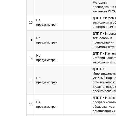
Методика
преподавания 
контексте ФГО
ДПП ПК Игровы
Не
10
технологии в о
предусмотрен
иностранным я
ДПП ПК Игровы
Не
технологии в
11
предусмотрен
преподавании
предмета «Муз
ДПП ПК Изучен
Не
12
истории нашего
предусмотрен
технологии и 
ДПП ПК
Индивидуальн
Не
учебный маршр
13
предусмотрен
обучающегося:
дидактические
проектировани
ДПП ПК Инклю
Не
профессионал
14
предусмотрен
образование в
организациях 