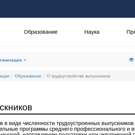
Образование
Наука
Пр
рганизации
зации
Образование
О трудоустройстве выпускников
скников
в в виде численности трудоустроенных выпускников
льные программы среднего профессионального и в
 научной, направлению подготовки или укрупненной 