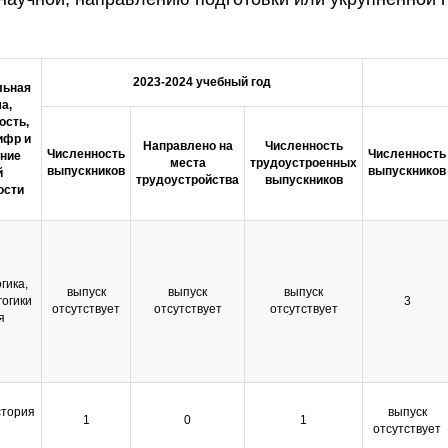
2023-2024 учебный год
льная
а,
ость,
ифр и
Направлено на
Численность
Численность
Численность
ние
места
трудоустроенных
выпускников
выпускников
й
трудоустройства
выпускников
ости
гика,
выпуск
выпуск
выпуск
гогики
3
отсутствует
отсутствует
отсутствует
я
стория
выпуск
1
0
1
отсутствует