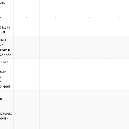
ьные
и
-
-
-
-
изации
ФГОС
тмы
щи
-
-
-
-
ткам в
тояниях
ание
ости
-
-
-
-
а
я
о края
ая
-
-
-
-
 рамках
бочей