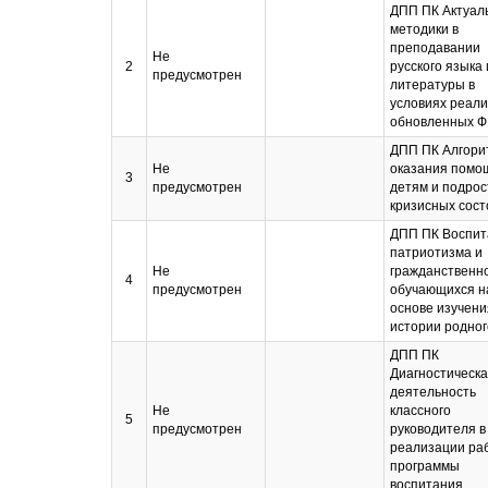
ДПП ПК Актуал
методики в
преподавании
Не
2
русского языка 
предусмотрен
литературы в
условиях реал
обновленных 
ДПП ПК Алгори
Не
оказания помо
3
предусмотрен
детям и подрос
кризисных сос
ДПП ПК Воспит
патриотизма и
Не
гражданственн
4
предусмотрен
обучающихся н
основе изучени
истории родног
ДПП ПК
Диагностическ
деятельность
Не
классного
5
предусмотрен
руководителя в
реализации ра
программы
воспитания