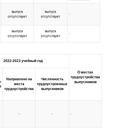
подготовки 5.8.1
«Общая
выпуск
выпуск
педагогика,
-
отсутствует
отсутствует
история
педагогики и
образования»
выпуск
выпуск
-
отсутствует
отсутствует
2022-2023 учебный год
О местах
трудоустройства
Направлено на
Численность
ь
выпускников
места
трудоустроенных
в
трудоустройства
выпускников
-
-
-