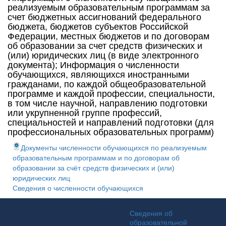
реализуемым образовательным программам за
счет бюджетных ассигнований федерального
бюджета, бюджетов субъектов Российской
Федерации, местных бюджетов и по договорам
об образовании за счет средств физических и
(или) юридических лиц (в виде электронного
документа); Информация о численности
обучающихся, являющихся иностранными
гражданами, по каждой общеобразовательной
программе и каждой профессии, специальности,
в том числе научной, направлению подготовки
или укрупненной группе профессий,
специальностей и направлений подготовки (для
профессиональных образовательных программ)
Документы численности обучающихся по реализуемым
образовательным программам и по договорам об
образовании за счёт средств физических и (или)
юридических лиц
Сведения о численности обучающихся
Информация и основные ссыл
Сведения об
образовательной