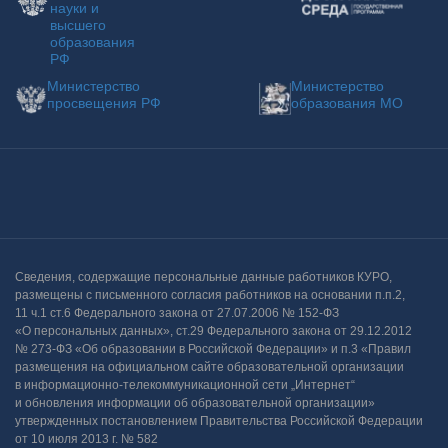
науки и
высшего
образования
РФ
Министерство
Министерство
просвещения РФ
образования МО
Наш RSS-канал
Мы во Вконтакте
Мы на Ютубе!
Мы в Telegram
Мы в одноклассн
Мы в
Сведения, содержащие персональные данные работников КУРО,
размещены с письменного согласия работников на основании п.п.2,
11 ч.1 ст.6 Федерального закона от 27.07.2006 № 152-ФЗ
«О персональных данных», ст.29 Федерального закона от 29.12.2012
№ 273-ФЗ «Об образовании в Российской Федерации» и п.3 «Правил
размещения на официальном сайте образовательной организации
в информационно-телекоммуникационной сети „Интернет“
и обновления информации об образовательной организации»
утвержденных постановлением Правительства Российской Федерации
от 10 июля 2013 г. № 582