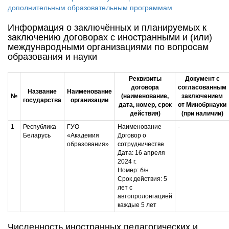
дополнительным образовательным программам
Информация о заключённых и планируемых к
заключению договорах с иностранными и (или)
международными организациями по вопросам
образования и науки
Реквизиты
Документ с
договора
согласованным
Название
Наименование
№
(наименование,
заключением
государства
организации
дата, номер, срок
от Минобрнауки
действия)
(при наличии)
1
Республика
ГУО
Наименование
-
Беларусь
«Академия
Договор о
образования»
сотрудничестве
Дата: 16 апреля
2024 г.
Номер: б/н
Срок действия: 5
лет с
автопролонгацией
каждые 5 лет
Численность иностранных педагогических и