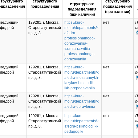
структурного
структурного
структурного
структурного
одразделения
подразделения
подразделения
подразделения
(при наличии)
(при наличии)
аведующий
129281, г. Москва,
https://kuro-
нет
П
афедрой
Староватутинский
mo.ru/departments/k
п
пр. д. 8.
afedra-
professionalnogo-
obrazovaniia-
tsentra-razvitiia-
professionalnogo-
obrazovaniia
аведующий
129281, г. Москва,
https://kuro-
нет
П
афедрой
Староватутинский
mo.ru/departments/k
п
пр. д. 8.
afedra-inostrannykh-
iazykov-i-metodik-
ikh-prepodavaniia
аведующий
129281, г. Москва,
https://kuro-
нет
П
афедрой
Староватутинский
mo.ru/departments/k
п
пр. д. 8.
afedra-upravleniia
аведующий
129281, г. Москва,
https://kuro-
нет
П
афедрой
Староватутинский
mo.ru/departments/k
п
пр. д. 8.
afedra-psikhologii-i-
pedagogiki