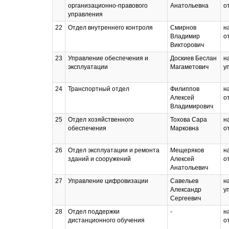
организационно-правового
Анатольевна
о
управления
22
Отдел внутреннего контроля
Смирнов
н
Владимир
о
Викторович
23
Управление обеспечения и
Доскиев Беслан
н
эксплуатации
Магаметович
у
24
Транспортный отдел
Филиппов
н
Алексей
о
Владимирович
25
Отдел хозяйственного
Тохова Сара
н
обеспечения
Марковна
о
26
Отдел эксплуатации и ремонта
Мещеряков
н
зданий и сооружений
Алексей
о
Анатольевич
27
Управление цифровизации
Савельев
н
Александр
у
Сергеевич
28
Отдел поддержки
-
н
дистанционного обучения
о