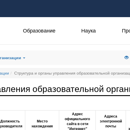
Образование
Наука
Пр
рганизации
зации
Структура и органы управления образовательной организа
авления образовательной орга
Адрес
Адреса
официального
Должность
Место
электронной
сайта в сети
уководителя
нахождения
почты
"Интернет"