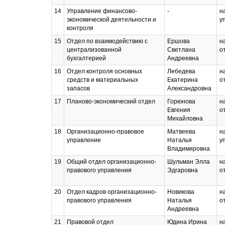
14
Управление финансово-
-
н
экономической деятельности и
у
контроля
15
Отдел по взаимодействию с
Ершова
н
централизованной
Светлана
о
бухгалтерией
Андреевна
16
Отдел контроля основных
Лебедева
н
средств и материальных
Екатерина
о
запасов
Александровна
17
Планово-экономический отдел
Горюнова
н
Евгения
о
Михайловна
18
Организационно-правовое
Матвеева
н
управление
Наталья
у
Владимировна
19
Общий отдел организационно-
Шульман Элла
н
правового управления
Эдгаровна
о
20
Отдел кадров организационно-
Новикова
н
правового управления
Наталья
о
Андреевна
21
Правовой отдел
Юдина Ирина
н