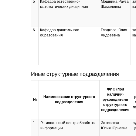
5
Кафедра естественно-
Мошнина Рауза
з
математических дисциплин
Шамилевна
к
6
Кафедра дошкольного
Гладкова Юлия
з
образования
Андреевна
к
Иные структурные подразделения
ФИО (при
наличии)
Наименование структурного
№
руководителя
подразделения
структурного
п
подразделения
1
Региональный центр обработки
Затонская
р
информации
Юлия Юрьевна
ц