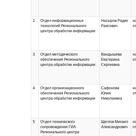
2
Отдел информационных
Насыров Радик
н
технологий Регионального
Раисович
о
центра обработки информации
3
Отдел методического
Вандышева
н
обеспечения Регионального
Екатерина
о
центра обработки информации
Сергеевна
4
Отдел организационного
Сафонова
н
обеспечения Регионального
Юлия
о
центра обработки информации
Николаевна
5
Отдел технического
Щеглов Михаил
н
сопровождения ГИА
Александрович
о
Регионального центра