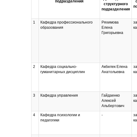
подразделения
структурного
п
подразделения
1
Кафедра профессионального
Ряхимова
з
образования
Елена
к
Григорьевна
2
Кафедра социально-
Акбилек Елена
з
гуманитарных дисциплин
Анатольевна
к
3
Кафедра управления
Гайдаенко
з
Алексей
к
Альбертович
4
Кафедра психологии и
-
з
педагогики
к