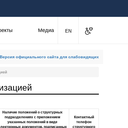
оекты
Медиа
Доступная среда
Английская версия
EN
Версия официального сайта для слабовидящих
цией
низацией
Наличие положений о структурных
подразделениях с приложением
Контактный
указанных положений в виде
телефон
электронных документов, подписанных
структурного