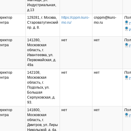
Мытищи, ул.
Индустриальная,
д.13
иректор
129281, г. Москва,
https://cppm.kuro-
cnppm@kuro-
Пол
ентра
Староватутинский
mo.ru/
mo.ru
пр. д. 8.
И
иректор
141280,
нет
нет
Пол
ентра
Московская
область, г.
Ивантеевка, ул.
Первомайская, д.
49а
иректор
142108,
нет
нет
Пол
ентра
Московская
область, г.
Подольск, ул.
Большая
Серпуховская, д.
93.
иректор
141800,
нет
нет
Пол
ентра
Московская
область, г.
Дмитров, ул. Лиры
Никольской, д. 4а.