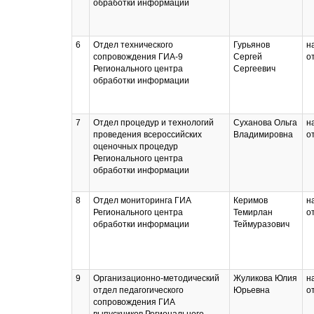
обработки информации
6
Отдел технического
Гурьянов
н
сопровождения ГИА-9
Сергей
о
Регионального центра
Сергеевич
обработки информации
7
Отдел процедур и технологий
Суханова Ольга
н
проведения всероссийских
Владимировна
о
оценочных процедур
Регионального центра
обработки информации
8
Отдел мониторинга ГИА
Керимов
н
Регионального центра
Темирлан
о
обработки информации
Теймуразович
9
Организационно-методический
Жуликова Юлия
н
отдел педагогического
Юрьевна
о
сопровождения ГИА