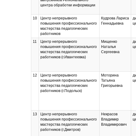
выпускников Регионального
центра обработки информации
10
Центр непрерывного
Кудрова Лариса
д
повышения профессионального
Геннадьевна
ц
мастерства педагогических
работников
11
Центр непрерывного
Мищенко
д
повышения профессионального
Наталья
ц
мастерства педагогических
Сергеевна
работников (г.Ивантеевка)
12
Центр непрерывного
Моторина
д
повышения профессионального
Татьяна
ц
мастерства педагогических
Григорьевна
работников (г.Подольск)
13
Центр непрерывного
Некрасов
д
повышения профессионального
Владимир
ц
мастерства педагогических
Владимирович
работников (г.Дмитров)