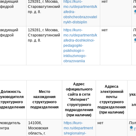
аведующий
129281, г. Москва,
https://kuro-
нет
П
афедрой
Староватутинский
mo.ru/departments/k
п
пр. д. 8.
afedra-
obshcheobrazovatel
nykh-distsiplin
аведующий
129281, г. Москва,
https://kuro-
нет
П
афедрой
Староватутинский
mo.ru/departments/k
п
пр. д. 8.
afedra-doshkolnoi-
pedagogiki-
psikhologii-i-
inkliuzivnogo-
obrazovaniia
Адрес
Адреса
официального
Должность
Место
электронной
сайта в сети
ука
руководителя
нахождения
почты
"Интернет"
структурного
структурного
структурного
структурного
эл
одразделения
подразделения
подразделения
подразделения
(при наличии)
(при наличии)
уководитель
141006,
https://kuro-
нет
Пол
ентра
Московская
mo.ru/department
область, г.
s/regionalnyi-