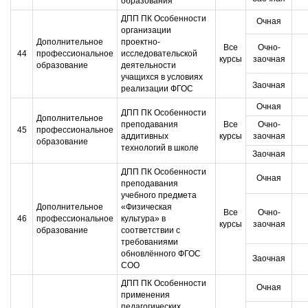
образования
ДПП ПК Особенности
Очная
организации
Дополнительное
проектно-
Все
Очно-
44
профессиональное
исследовательской
курсы
заочная
образование
деятельности
учащихся в условиях
Заочная
реализации ФГОС
Очная
ДПП ПК Особенности
Дополнительное
преподавания
Все
Очно-
45
профессиональное
аддитивных
курсы
заочная
образование
технологий в школе
Заочная
ДПП ПК Особенности
Очная
преподавания
учебного предмета
Дополнительное
«Физическая
Все
Очно-
46
профессиональное
культура» в
курсы
заочная
образование
соответствии с
требованиями
обновлённого ФГОС
Заочная
СОО
ДПП ПК Особенности
Очная
применения
педагогических