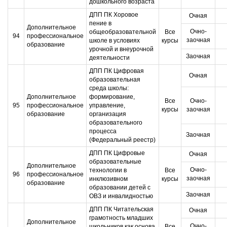
дошкольного возраста
ДПП ПК Хоровое
Очная
пение в
Дополнительное
Очно-
общеобразовательной
Все
94
профессиональное
заочная
школе в условиях
курсы
образование
урочной и внеурочной
Заочная
деятельности
ДПП ПК Цифровая
Очная
образовательная
среда школы:
Дополнительное
формирование,
Все
Очно-
95
профессиональное
управление,
курсы
заочная
образование
организация
образовательного
процесса
Заочная
(Федеральный реестр)
ДПП ПК Цифровые
Очная
образовательные
Дополнительное
Очно-
технологии в
Все
96
профессиональное
заочная
инклюзивном
курсы
образование
образовании детей с
Заочная
ОВЗ и инвалидностью
ДПП ПК Читательская
Очная
грамотность младших
Дополнительное
Очно-
школьников как основа
Все