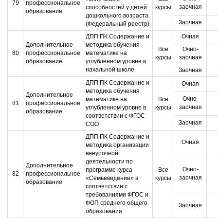
79
профессиональное
заочная
способностей у детей
курсы
образование
дошкольного возраста
Заочная
(Федеральный реестр)
ДПП ПК Содержание и
Очная
Дополнительное
методика обучения
Все
Очно-
80
профессиональное
математике на
курсы
заочная
образование
углубленном уровне в
начальной школе
Заочная
ДПП ПК Содержание и
Очная
методика обучения
Дополнительное
Очно-
математике на
Все
81
профессиональное
заочная
углубленном уровне в
курсы
образование
соответствии с ФГОС
Заочная
СОО
ДПП ПК Содержание и
Очная
методика организации
внеурочной
деятельности по
Дополнительное
Очно-
программе курса
Все
82
профессиональное
заочная
«Семьеведение» в
курсы
образование
соответствии с
требованиями ФГОС и
ФОП среднего общего
Заочная
образования