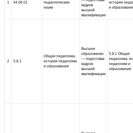
— подготовка
1
44.06.01
педагогические
история педаг
кадров
науки
и образовани
высшей
квалификации
Высшее
образование
5.8.1 Общая
Общая педагогика,
— подготовка
педагогика, и
2
5.8.1
история педагогики
кадров
педагогики и
и образования
высшей
образования
квалификации