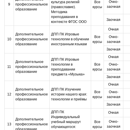
Очно-
культура религий
Все
9
профессиональное
заочная
(православие).
курсы
образование
Методика
преподавания в
Заочная
контексте ФГОС ООО
Очная
Дополнительное
ДПП ПК Игровые
Все
Очно-
10
профессиональное
технологии в обучении
курсы
заочная
образование
иностранным языкам
Заочная
Очная
ДПП ПК Игровые
Дополнительное
технологии в
Все
Очно-
11
профессиональное
преподавании
курсы
заочная
образование
предмета «Музыка»
Заочная
Очная
Дополнительное
ДПП ПК Изучение
Все
Очно-
12
профессиональное
истории нашего края:
курсы
заочная
образование
технологии и приёмы
Заочная
ДПП ПК
Очная
Индивидуальный
Дополнительное
Очно-
учебный маршрут
Все
13
профессиональное
заочная
обучающегося:
курсы
образование