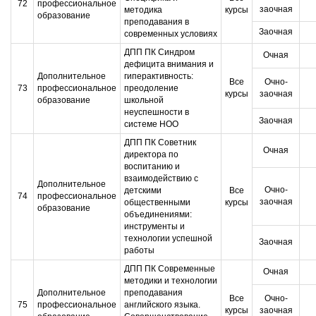
72
профессиональное
заочная
методика
курсы
образование
преподавания в
Заочная
современных условиях
ДПП ПК Синдром
Очная
дефицита внимания и
Дополнительное
гиперактивность:
Все
Очно-
73
профессиональное
преодоление
курсы
заочная
образование
школьной
неуспешности в
Заочная
системе НОО
ДПП ПК Советник
Очная
директора по
воспитанию и
взаимодействию с
Дополнительное
Очно-
детскими
Все
74
профессиональное
заочная
общественными
курсы
образование
объединениями:
инструменты и
технологии успешной
Заочная
работы
ДПП ПК Современные
Очная
методики и технологии
Дополнительное
преподавания
Все
Очно-
75
профессиональное
английского языка.
курсы
заочная