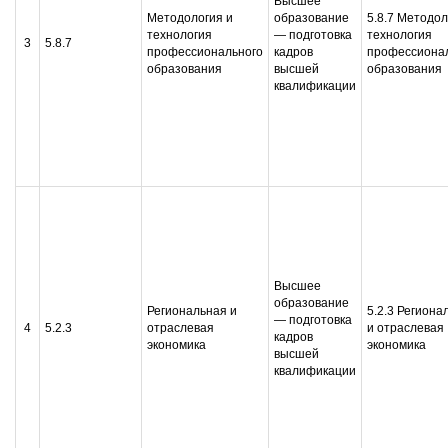
Высшее
Методология и
образование
5.8.7 Методол
технология
— подготовка
технология
3
5.8.7
профессионального
кадров
профессиона
образования
высшей
образования
квалификации
Высшее
образование
Региональная и
5.2.3 Региона
— подготовка
4
5.2.3
отраслевая
и отраслевая
кадров
экономика
экономика
высшей
квалификации