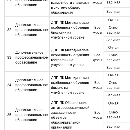
31
профессиональное
заочная
грамотности учащихся
курсы
образование
в системе общего
Заочная
образования
Очная
ДПП ПК Методические
Дополнительное
особенности обучения
Все
Очно-
32
профессиональное
биологии на
курсы
заочная
образование
углубленном уровне
Заочная
Очная
ДПП ПК Методические
Дополнительное
особенности обучения
Все
Очно-
33
профессиональное
географии на
курсы
заочная
образование
углубленном уровне
Заочная
Очная
ДПП ПК Методические
Дополнительное
особенности обучения
Все
Очно-
34
профессиональное
физике на
курсы
заочная
образование
углубленном уровне
Заочная
ДПП ПК Обеспечение
Очная
антитеррористической
Дополнительное
Очно-
защищенности
Все
35
профессиональное
заочная
объектов
курсы
образование
образовательной
Заочная
организации