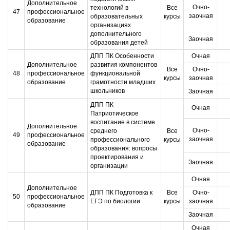
Дополнительное
Очно-
технологий в
Все
47
профессиональное
заочная
образовательных
курсы
образование
организациях
дополнительного
Заочная
образования детей
ДПП ПК Особенности
Очная
Дополнительное
развития компонентов
Все
Очно-
48
профессиональное
функциональной
курсы
заочная
образование
грамотности младших
школьников
Заочная
ДПП ПК
Очная
Патриотическое
воспитание в системе
Дополнительное
Очно-
среднего
Все
49
профессиональное
заочная
профессионального
курсы
образование
образования: вопросы
проектирования и
Заочная
организации
Очная
Дополнительное
ДПП ПК Подготовка к
Все
Очно-
50
профессиональное
ЕГЭ по биологии
курсы
заочная
образование
Заочная
Очная