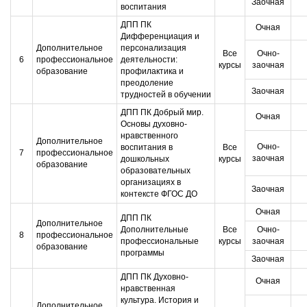
Заочная
воспитания
ДПП ПК
Очная
Дифференциация и
Дополнительное
персонализация
Все
Очно-
6
профессиональное
деятельности:
курсы
заочная
образование
профилактика и
преодоление
Заочная
трудностей в обучении
ДПП ПК Добрый мир.
Очная
Основы духовно-
нравственного
Дополнительное
Очно-
воспитания в
Все
7
профессиональное
заочная
дошкольных
курсы
образование
образовательных
организациях в
Заочная
контексте ФГОС ДО
Очная
ДПП ПК
Дополнительное
Дополнительные
Все
Очно-
8
профессиональное
профессиональные
курсы
заочная
образование
программы
Заочная
ДПП ПК Духовно-
Очная
нравственная
культура. История и
Дополнительное