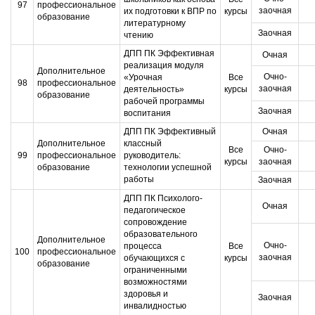
97
профессиональное
заочная
их подготовки к ВПР по
курсы
образование
литературному
Заочная
чтению
ДПП ПК Эффективная
Очная
реализация модуля
Дополнительное
Очно-
«Урочная
Все
98
профессиональное
заочная
деятельность»
курсы
образование
рабочей программы
Заочная
воспитания
ДПП ПК Эффективный
Очная
Дополнительное
классный
Все
Очно-
99
профессиональное
руководитель:
курсы
заочная
образование
технологии успешной
работы
Заочная
ДПП ПК Психолого-
Очная
педагогическое
сопровождение
образовательного
Дополнительное
Очно-
процесса
Все
100
профессиональное
заочная
обучающихся с
курсы
образование
ограниченными
возможностями
здоровья и
Заочная
инвалидностью