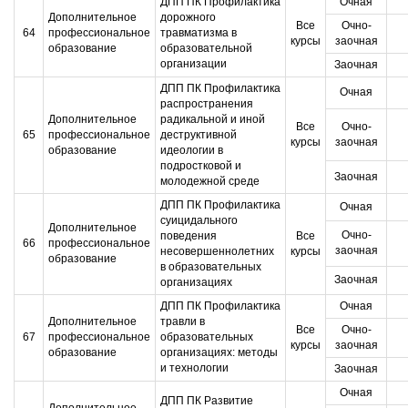
ДПП ПК Профилактика
Очная
Дополнительное
дорожного
Все
Очно-
64
профессиональное
травматизма в
курсы
заочная
образование
образовательной
организации
Заочная
ДПП ПК Профилактика
Очная
распространения
Дополнительное
радикальной и иной
Все
Очно-
65
профессиональное
деструктивной
курсы
заочная
образование
идеологии в
подростковой и
Заочная
молодежной среде
ДПП ПК Профилактика
Очная
суицидального
Дополнительное
Очно-
поведения
Все
66
профессиональное
заочная
несовершеннолетних
курсы
образование
в образовательных
Заочная
организациях
ДПП ПК Профилактика
Очная
Дополнительное
травли в
Все
Очно-
67
профессиональное
образовательных
курсы
заочная
образование
организациях: методы
и технологии
Заочная
Очная
ДПП ПК Развитие