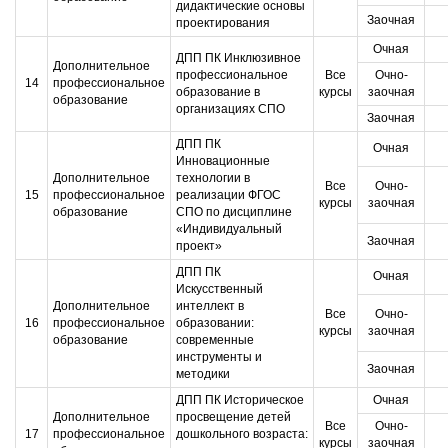
дидактические основы
Заочная
проектирования
Очная
ДПП ПК Инклюзивное
Дополнительное
профессиональное
Все
Очно-
14
профессиональное
образование в
курсы
заочная
образование
организациях СПО
Заочная
ДПП ПК
Очная
Инновационные
Дополнительное
технологии в
Все
Очно-
15
профессиональное
реализации ФГОС
курсы
заочная
образование
СПО по дисциплине
«Индивидуальный
Заочная
проект»
ДПП ПК
Очная
Искусственный
Дополнительное
интеллект в
Все
Очно-
16
профессиональное
образовании:
курсы
заочная
образование
современные
инструменты и
Заочная
методики
ДПП ПК Историческое
Очная
Дополнительное
просвещение детей
Все
Очно-
17
профессиональное
дошкольного возраста:
курсы
заочная