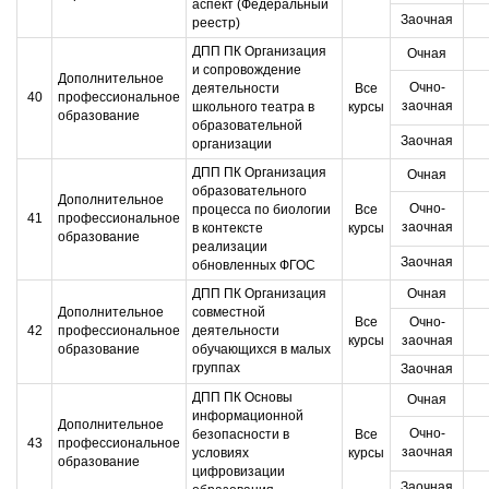
аспект (Федеральный
Заочная
реестр)
ДПП ПК Организация
Очная
и сопровождение
Дополнительное
Очно-
деятельности
Все
40
профессиональное
заочная
школьного театра в
курсы
образование
образовательной
Заочная
организации
ДПП ПК Организация
Очная
образовательного
Дополнительное
Очно-
процесса по биологии
Все
41
профессиональное
заочная
в контексте
курсы
образование
реализации
Заочная
обновленных ФГОС
ДПП ПК Организация
Очная
Дополнительное
совместной
Все
Очно-
42
профессиональное
деятельности
курсы
заочная
образование
обучающихся в малых
группах
Заочная
ДПП ПК Основы
Очная
информационной
Дополнительное
Очно-
безопасности в
Все
43
профессиональное
заочная
условиях
курсы
образование
цифровизации
Заочная