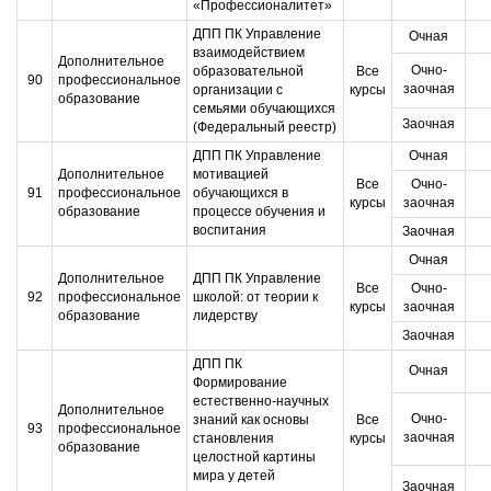
«Профессионалитет»
ДПП ПК Управление
Очная
взаимодействием
Дополнительное
Очно-
образовательной
Все
90
профессиональное
заочная
организации с
курсы
образование
семьями обучающихся
Заочная
(Федеральный реестр)
ДПП ПК Управление
Очная
Дополнительное
мотивацией
Все
Очно-
91
профессиональное
обучающихся в
курсы
заочная
образование
процессе обучения и
воспитания
Заочная
Очная
Дополнительное
ДПП ПК Управление
Все
Очно-
92
профессиональное
школой: от теории к
курсы
заочная
образование
лидерству
Заочная
ДПП ПК
Очная
Формирование
естественно-научных
Дополнительное
Очно-
знаний как основы
Все
93
профессиональное
заочная
становления
курсы
образование
целостной картины
мира у детей
Заочная