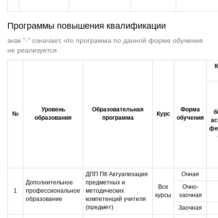
Программы повышения квалификации
знак "-" означает, что программа по данной форме обучения
не реализуется
К
Уровень
Образовательная
Форма
б
№
Курс
образования
программа
обучения
ас
фе
ДПП ПК Актуализация
Очная
Дополнительное
предметных и
Все
Очно-
1
профессиональное
методических
курсы
заочная
образование
компетенций учителя
(предмет)
Заочная