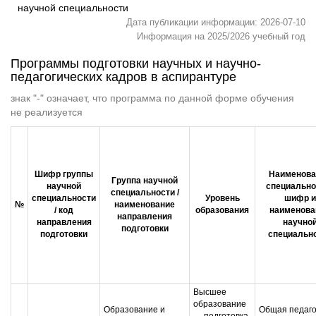
научной специальности
Дата публикации информации: 2026-07-10
Информация на 2025/2026 учебный год
Программы подготовки научных и научно-
педагогических кадров в аспирантуре
знак "-" означает, что программа по данной форме обучения
не реализуется
Шифр группы
Наименова
Группа научной
научной
специальнос
специальности /
специальности
Уровень
шифр и
№
наименование
/ код
образования
наименова
направления
направления
научно
подготовки
подготовки
специальн
Высшее
образование
Образование и
Общая педаго