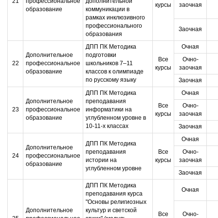
21
профессиональное
дополнительной
курсы
заочная
образование
коммуникации в
рамках инклюзивного
профессионального
Заочная
образования
ДПП ПК Методика
Очная
Дополнительное
подготовки
Все
Очно-
22
профессиональное
школьников 7–11
курсы
заочная
образование
классов к олимпиаде
по русскому языку
Заочная
ДПП ПК Методика
Очная
Дополнительное
преподавания
Все
Очно-
23
профессиональное
информатики на
курсы
заочная
образование
углубленном уровне в
10-11-х классах
Заочная
Очная
ДПП ПК Методика
Дополнительное
преподавания
Все
Очно-
24
профессиональное
истории на
курсы
заочная
образование
углубленном уровне
Заочная
ДПП ПК Методика
Очная
преподавания курса
"Основы религиозных
Дополнительное
культур и светской
Все
Очно-