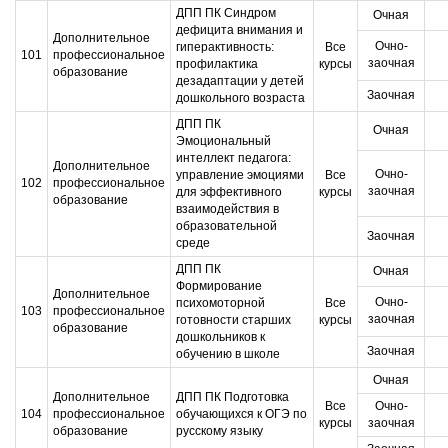
ДПП ПК Синдром
Очная
дефицита внимания и
Дополнительное
Очно-
гиперактивность:
Все
101
профессиональное
заочная
профилактика
курсы
образование
дезадаптации у детей
Заочная
дошкольного возраста
ДПП ПК
Очная
Эмоциональный
интеллект педагога:
Дополнительное
Очно-
управление эмоциями
Все
102
профессиональное
заочная
для эффективного
курсы
образование
взаимодействия в
образовательной
Заочная
среде
ДПП ПК
Очная
Формирование
Дополнительное
Очно-
психомоторной
Все
103
профессиональное
заочная
готовности старших
курсы
образование
дошкольников к
Заочная
обучению в школе
Очная
Дополнительное
ДПП ПК Подготовка
Все
Очно-
104
профессиональное
обучающихся к ОГЭ по
курсы
заочная
образование
русскому языку