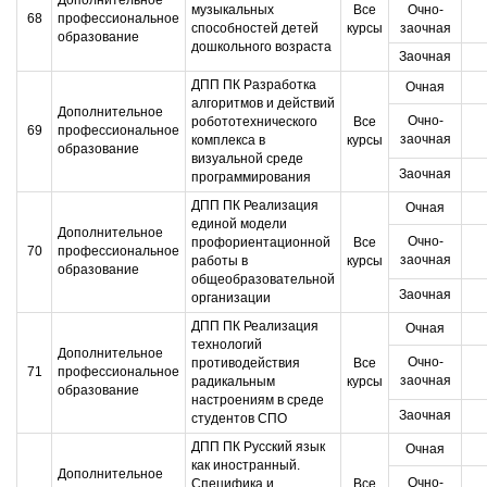
Дополнительное
музыкальных
Все
Очно-
68
профессиональное
способностей детей
курсы
заочная
образование
дошкольного возраста
Заочная
ДПП ПК Разработка
Очная
алгоритмов и действий
Дополнительное
Очно-
робототехнического
Все
69
профессиональное
заочная
комплекса в
курсы
образование
визуальной среде
Заочная
программирования
ДПП ПК Реализация
Очная
единой модели
Дополнительное
Очно-
профориентационной
Все
70
профессиональное
заочная
работы в
курсы
образование
общеобразовательной
Заочная
организации
ДПП ПК Реализация
Очная
технологий
Дополнительное
Очно-
противодействия
Все
71
профессиональное
заочная
радикальным
курсы
образование
настроениям в среде
Заочная
студентов СПО
ДПП ПК Русский язык
Очная
как иностранный.
Дополнительное
Очно-
Специфика и
Все