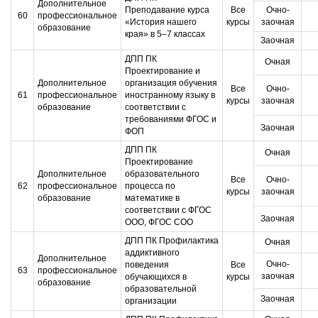
Дополнительное
Преподавание курса
Все
Очно-
60
профессиональное
«История нашего
курсы
заочная
образование
края» в 5–7 классах
Заочная
ДПП ПК
Очная
Проектирование и
Дополнительное
организация обучения
Все
Очно-
61
профессиональное
иностранному языку в
курсы
заочная
образование
соответствии с
требованиями ФГОС и
Заочная
ФОП
ДПП ПК
Очная
Проектирование
Дополнительное
образовательного
Все
Очно-
62
профессиональное
процесса по
курсы
заочная
образование
математике в
соответствии с ФГОС
Заочная
ООО, ФГОС СОО
ДПП ПК Профилактика
Очная
аддиктивного
Дополнительное
Очно-
поведения
Все
63
профессиональное
заочная
обучающихся в
курсы
образование
образовательной
Заочная
организации