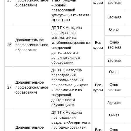
25
профессиональное
этики" (модуль
курсы
заочная
образование
«Основы
православной
культуры») в контексте
Заочная
ФГОС НОО
ДПП ПК Методика
Очная
преподавания
математики на
Дополнительное
Очно-
углубленном уровне во
Все
26
профессиональное
заочная
внеурочной
курсы
образование
деятельности и
дополнительном
Заочная
образовании
ДПП ПК Методика
Очная
преподавания
программирования
Дополнительное
Очно-
при реализации курса
Все
27
профессиональное
заочная
информатики и во
курсы
образование
внеурочной
деятельности
Заочная
обучающихся
ДПП ПК Методика
Очная
преподавания
раздела «Алгоритмы и
Дополнительное
программирование»
Все
Очно-