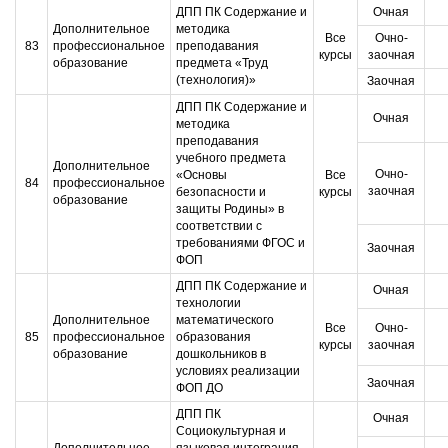
ДПП ПК Содержание и
Очная
Дополнительное
методика
Все
Очно-
83
профессиональное
преподавания
курсы
заочная
образование
предмета «Труд
(технология)»
Заочная
ДПП ПК Содержание и
Очная
методика
преподавания
учебного предмета
Дополнительное
Очно-
«Основы
Все
84
профессиональное
заочная
безопасности и
курсы
образование
защиты Родины» в
соответствии с
требованиями ФГОС и
Заочная
ФОП
ДПП ПК Содержание и
Очная
технологии
Дополнительное
математического
Все
Очно-
85
профессиональное
образования
курсы
заочная
образование
дошкольников в
условиях реализации
Заочная
ФОП ДО
ДПП ПК
Очная
Социокультурная и