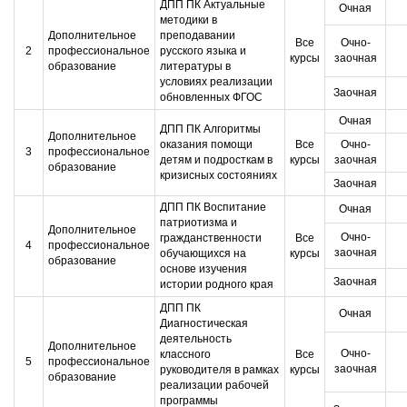
ДПП ПК Актуальные
Очная
методики в
Дополнительное
преподавании
Все
Очно-
2
профессиональное
русского языка и
курсы
заочная
образование
литературы в
условиях реализации
Заочная
обновленных ФГОС
Очная
ДПП ПК Алгоритмы
Дополнительное
оказания помощи
Все
Очно-
3
профессиональное
детям и подросткам в
курсы
заочная
образование
кризисных состояниях
Заочная
ДПП ПК Воспитание
Очная
патриотизма и
Дополнительное
Очно-
гражданственности
Все
4
профессиональное
заочная
обучающихся на
курсы
образование
основе изучения
Заочная
истории родного края
ДПП ПК
Очная
Диагностическая
деятельность
Дополнительное
Очно-
классного
Все
5
профессиональное
заочная
руководителя в рамках
курсы
образование
реализации рабочей
программы