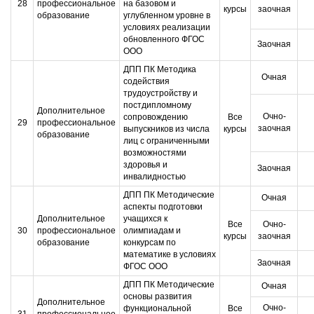
28
профессиональное
на базовом и
курсы
заочная
образование
углубленном уровне в
условиях реализации
обновленного ФГОС
Заочная
ООО
ДПП ПК Методика
Очная
содействия
трудоустройству и
постдипломному
Дополнительное
Очно-
сопровождению
Все
29
профессиональное
заочная
выпускников из числа
курсы
образование
лиц с ограниченными
возможностями
здоровья и
Заочная
инвалидностью
ДПП ПК Методические
Очная
аспекты подготовки
Дополнительное
учащихся к
Все
Очно-
30
профессиональное
олимпиадам и
курсы
заочная
образование
конкурсам по
математике в условиях
Заочная
ФГОС ООО
ДПП ПК Методические
Очная
основы развития
Дополнительное
Очно-
функциональной
Все