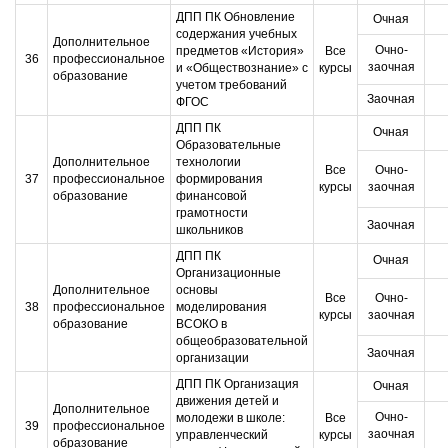
ДПП ПК Обновление
Очная
содержания учебных
Дополнительное
Очно-
предметов «История»
Все
36
профессиональное
заочная
и «Обществознание» с
курсы
образование
учетом требований
Заочная
ФГОС
ДПП ПК
Очная
Образовательные
Дополнительное
технологии
Все
Очно-
37
профессиональное
формирования
курсы
заочная
образование
финансовой
грамотности
Заочная
школьников
ДПП ПК
Очная
Организационные
Дополнительное
основы
Все
Очно-
38
профессиональное
моделирования
курсы
заочная
образование
ВСОКО в
общеобразовательной
Заочная
организации
ДПП ПК Организация
Очная
движения детей и
Дополнительное
Очно-
молодежи в школе:
Все
39
профессиональное
заочная
управленческий
курсы
образование