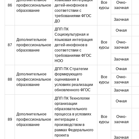
Дополнительное
языковая интеграция
Все
Очно-
86
профессиональное
детей-инофонов в
курсы
заочная
образование
соответствии с
требованиями ФГОС
Заочная
ДО
ДПП ПК
Очная
Социокультурная и
Дополнительное
языковая интеграция
Все
Очно-
87
профессиональное
детей-инофонов в
курсы
заочная
образование
соответствии с
требованиями ФГОС
Заочная
НОО
ДПП ПК Стратегии
Очная
Дополнительное
формирующего
Все
Очно-
88
профессиональное
оценивания в
курсы
заочная
образование
условиях реализации
обновленного ФГОС
Заочная
ДПП ПК Технологии
Очная
организации
образовательного
Дополнительное
процесса в условиях
Все
Очно-
89
профессиональное
интеграции с
курсы
заочная
образование
производством в
рамках Федерального
проекта
Заочная