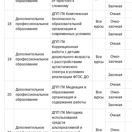
образование
от простого к
сложному
Заочная
ДПП ПК Комплексная
Очная
Дополнительное
безопасность
Все
Очно-
18
профессиональное
образовательной
курсы
заочная
образование
организации в
современных условиях
Заочная
ДПП ПК
Очная
Коррекционная
работа с детьми
Дополнительное
Очно-
дошкольного возраста
Все
19
профессиональное
заочная
с расстройствами
курсы
образование
аутистического
спектра в условиях
Заочная
реализации ФГОС ДО
Очная
ДПП ПК Медиация в
Дополнительное
образовании:
Все
Очно-
20
профессиональное
организация и
курсы
заочная
образование
содержание работы
Заочная
ДПП ПК Методика
Очная
использования
средств
Дополнительное
альтернативной и
Все
Очно-