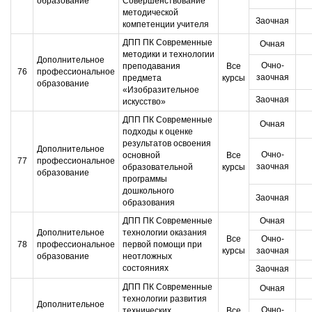
образование
Совершенствование
методической
Заочная
компетенции учителя
ДПП ПК Современные
Очная
методики и технологии
Дополнительное
Очно-
преподавания
Все
76
профессиональное
заочная
предмета
курсы
образование
«Изобразительное
Заочная
искусство»
ДПП ПК Современные
Очная
подходы к оценке
результатов освоения
Дополнительное
Очно-
основной
Все
77
профессиональное
заочная
образовательной
курсы
образование
программы
дошкольного
Заочная
образования
ДПП ПК Современные
Очная
Дополнительное
технологии оказания
Все
Очно-
78
профессиональное
первой помощи при
курсы
заочная
образование
неотложных
состояниях
Заочная
ДПП ПК Современные
Очная
технологии развития
Дополнительное
Очно-
технических
Все