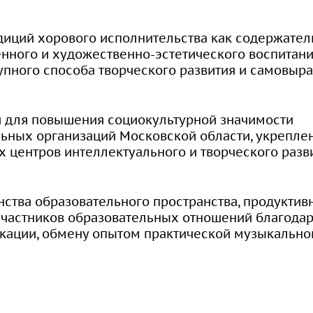
организации
сдачи кандидатских
экзаменов
диций хорового исполнительства как содержате
нного и художественно-эстетического воспитани
Информация о
упного способа творческого развития и самовыр
предоставлении
академического отпуска
аспирантам
й для повышения социокультурной значимости
ных организаций Московской области, укреплени
Общежитие
х центров интеллектуального и творческого раз
Тренировочное
ства образовательного пространства, продуктив
тестирование
участников образовательных отношений благода
ации, обмену опытом практической музыкально