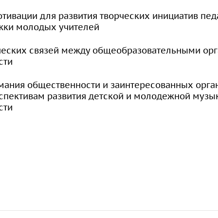
ивации для развития творческих инициатив педа
жки молодых учителей
ческих связей между общеобразовательными ор
сти
мания общественности и заинтересованных орга
спективам развития детской и молодежной музы
сти