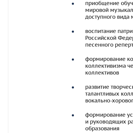
приобщение обуч
мировой музыкаль
доступного вида 
воспитание патри
Российской Феде
песенного репер
формирование ко
коллективизма ч
коллективов
развитие творчес
талантливых колл
вокально-хорово
формирование ус
и руководящих р
образования