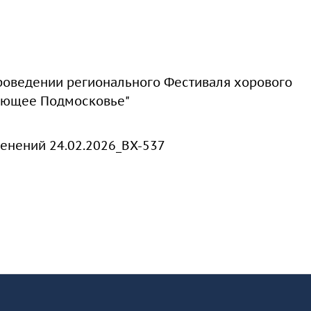
роведении регионального Фестиваля хорового
оющее Подмосковье"
енений 24.02.2026_ВХ-537
разовательной организации
-
КУРО