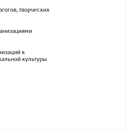
гогов, творческих
ганизациями
низаций к
кальной культуры