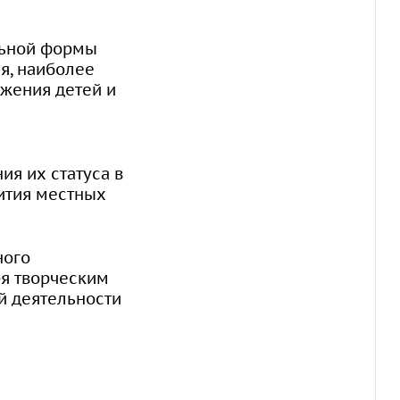
льной формы
я, наиболее
ажения детей и
я их статуса в
вития местных
ного
ря творческим
й деятельности