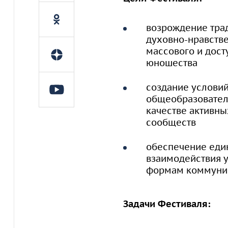
возрождение тра
духовно-нравстве
массового и дост
юношества
создание услови
общеобразователь
качестве активны
сообществ
обеспечение един
взаимодействия 
формам коммуник
Задачи Фестиваля: