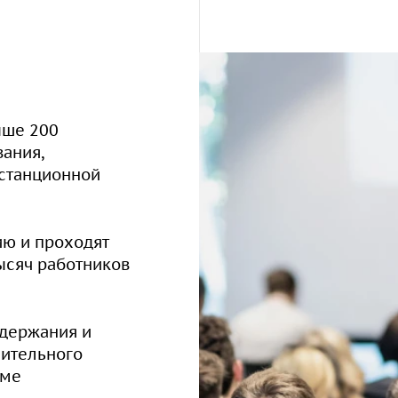
ация о дистанционн
ыше 200
ания,
истанционной
ю и проходят
ысяч работников
одержания и
ительного
еме