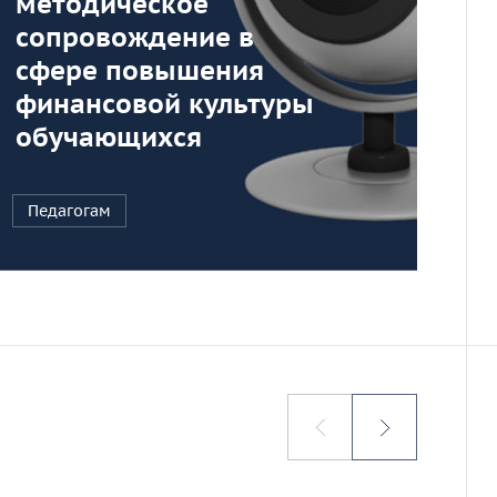
се
методическое
сб
сопровождение в
ин
сфере повышения
Ре
финансовой культуры
обучающихся
Пе
Педагогам
Ди