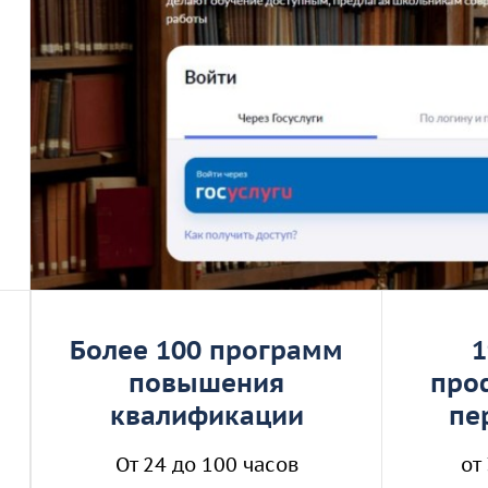
Более 100 программ
1
повышения
про
Бюджетные программы
Бюдж
квалификации
пе
Платные программы
Пл
От 24 до 100 часов
от