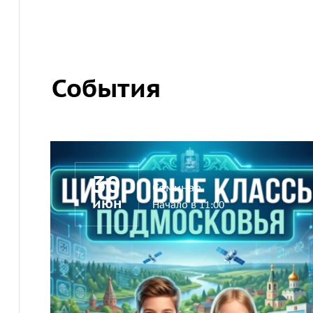
События
30
Семинар
июн
Начало в 11:00