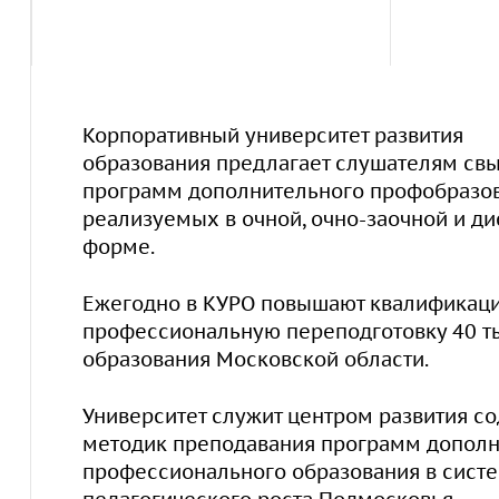
Подробная информ
О дистанционных программах
Корпоративный университет развития
образования предлагает слушателям св
программ дополнительного профобразов
реализуемых в очной, очно-заочной и д
форме.
Ежегодно в КУРО повышают квалификаци
профессиональную переподготовку 40 т
образования Московской области.
Университет служит центром развития с
методик преподавания программ дополн
профессионального образования в сист