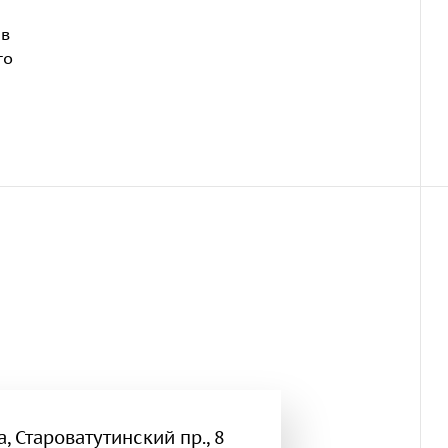
 в
го
, Староватутинский пр., 8