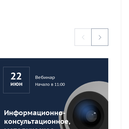
22
Вебинар
июн
Начало в 11:00
Информационно-
II
консультационное,