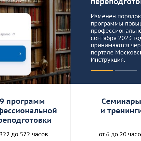
переподгото
организации
сдачи кандидатских
экзаменов
Изменен порядок 
программы повы
Информация о
профессиональной
предоставлении
сентября 2023 го
академического отпуска
принимаются чер
аспирантам
портале Московск
Инструкция.
Общежитие
Тренировочное
тестирование
9 программ
Cеминар
фессиональной
и тренинг
етные программы
реподготовки
атные программы
 322 до 572 часов
от 6 до 20 час