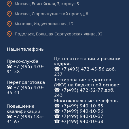
компетентность педагога, Шатура 1
Москва
,
Енисейская, 3, корпус 3
гр. от 27.02.2026
Москва
,
Староватутинский проезд, 8
PDF, 825.4 Кб
Мытищи
,
Индустриальная, 13
Физическая культура для лиц с
Подольск
,
Большая Серпуховская улица, 93
отклонениями в состоянии здоровья
(адаптивная физическая культура),
КУРО с 27.02.2026
Наши телефоны
PDF, 951.5 Кб
Центр аттестации и развития
Пресс-служба
кадров
☎
+7 (495) 470-
Медиация в образовании_
☎
+7 (495) 472-45-56 доб.
91-58
237
конфликтологическая
Тестирование педагогов
компетентность педагога, Шатура 2
Переподготовка
(ИКУ) на бюджетной основе:
гр. от 28.02.2026
☎
+7 (495) 470-
☎
+7(495) 472-52-77 доб.
35-41
PDF, 872.7 Кб
243
Многоканальные телефоны
☎
+7(499) 940-10-35
Повышение
Олигофренопедагогика с
☎
+7(499) 940-10-36
квалификации
27.02.2026_Ступино.
☎
+7(499) 940-10-37
☎
+7 (499) 185-
☎ +7(499) 940-10-38
31-67
PDF, 934.3 Кб