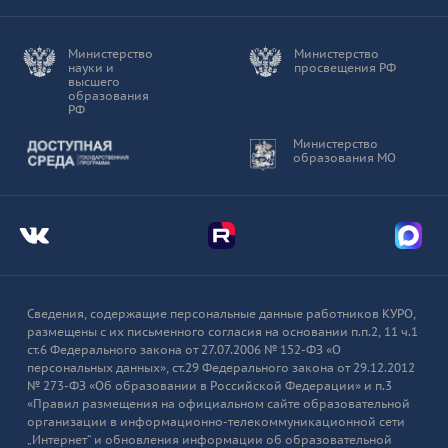
Олигофренопедагогика с 02.02.2026
Нара-Фоминск.
Министерство
Министерство
PDF, 1.1 Мб
науки и
просвещения РФ
высшего
образования
Адаптивная физическая культура в
РФ
СПО, 380ч., № 174-06 от 16.02.2026,
Доступная среда
Министерство
КУРО группа 1
образования МО
PDF, 602.1 Кб
Адаптивная физическая культура в
СПО, 380ч., №160-06 от 12.02.2026
Мы во Вконтакте
Мы в Telegram
Мы в
КУРО группа 2
PDF, 581.4 Кб
Сведения, содержащие персональные данные работников КУРО,
Организационно-методическое
размещены с их письменного согласия на основании п.п.2, 11 ч.1
ст.6 Федерального закона от 27.07.2006 № 152-ФЗ «О
сопровождение дошкольного
персональных данных», ст.29 Федерального закона от 29.12.2012
образования в соответствии с ФОП
№ 273-ФЗ «Об образовании в Российской Федерации» и п.3
ДО № 102-06 от 03.02.2026, 388 ч,
«Правил размещения на официальном сайте образовательной
Реутов
организации в информационно-телекоммуникационной сети
„Интернет“ и обновления информации об образовательной
PDF, 835.3 Кб