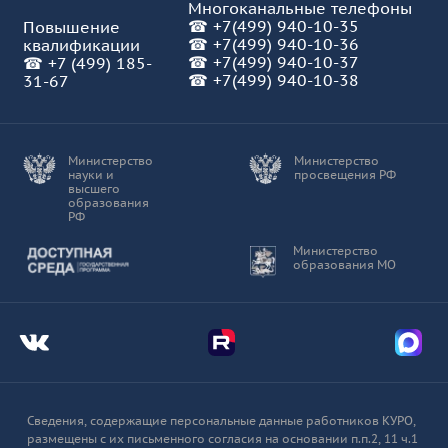
Многоканальные телефоны
☎
+7(499) 940-10-35
Повышение
☎
+7(499) 940-10-36
квалификации
☎
+7(499) 940-10-37
☎
+7 (499) 185-
☎ +7(499) 940-10-38
31-67
Министерство
Министерство
науки и
просвещения РФ
высшего
образования
РФ
Доступная среда
Министерство
образования МО
Мы во Вконтакте
Мы в Telegram
Мы в
Сведения, содержащие персональные данные работников КУРО,
размещены с их письменного согласия на основании п.п.2, 11 ч.1