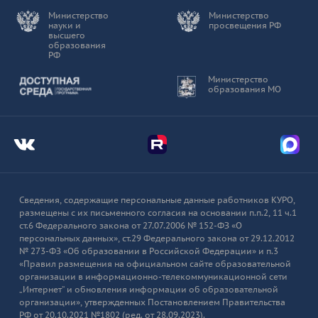
Министерство
Министерство
науки и
просвещения РФ
высшего
образования
РФ
Доступная среда
Министерство
образования МО
Мы во Вконтакте
Мы в Telegram
Мы в
Сведения, содержащие персональные данные работников КУРО,
размещены с их письменного согласия на основании п.п.2, 11 ч.1
ст.6 Федерального закона от 27.07.2006 № 152-ФЗ «О
персональных данных», ст.29 Федерального закона от 29.12.2012
№ 273-ФЗ «Об образовании в Российской Федерации» и п.3
«Правил размещения на официальном сайте образовательной
организации в информационно-телекоммуникационной сети
„Интернет“ и обновления информации об образовательной
организации», утвержденных Постановлением Правительства
РФ от 20.10.2021 №1802 (ред. от 28.09.2023).