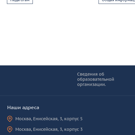
Информация и основные ссылки
об
Сведения об
образовательной
КУРО
организации.
Наши адреса
Москва
,
Енисейская, 3, корпус 5
Москва
,
Енисейская, 3, корпус 3