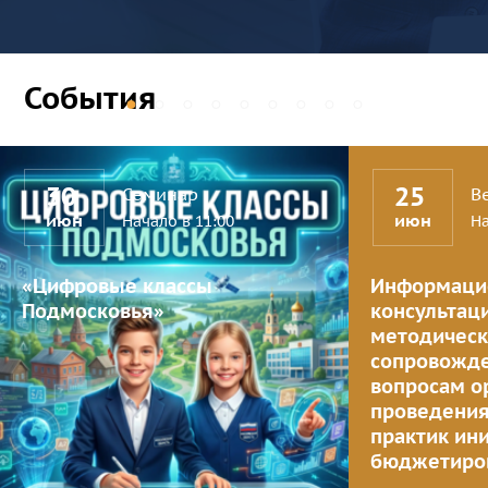
События
30
25
Семинар
В
июн
июн
Начало в 11:00
На
«Цифровые классы
Информаци
Подмосковья»
консультац
методичес
сопровожде
вопросам о
проведения
практик ин
бюджетиро