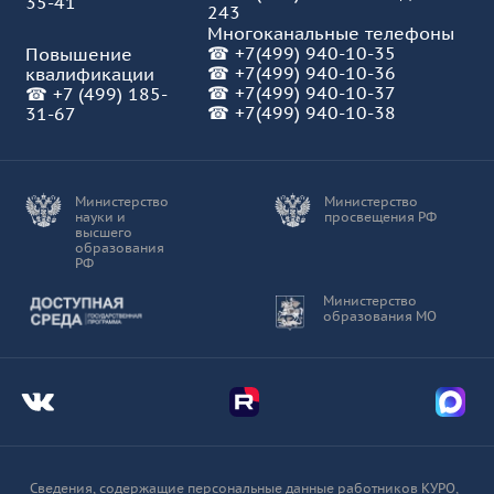
35-41
243
Многоканальные телефоны
☎
+7(499) 940-10-35
Повышение
☎
+7(499) 940-10-36
квалификации
☎
+7(499) 940-10-37
☎
+7 (499) 185-
☎ +7(499) 940-10-38
31-67
Министерство
Министерство
науки и
просвещения РФ
высшего
образования
РФ
Доступная среда
Министерство
образования МО
Мы во Вконтакте
Мы в Telegram
Мы в
Сведения, содержащие персональные данные работников КУРО,