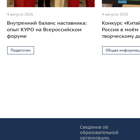
4 августа 2026
4 августа 2026
Внутренний баланс наставника:
Конкурс «Кита
опыт КУРО на Всероссийском
Россия в моём 
форуме
творческому д
Педагогам
Общая информац
Информация и основные ссылки
об
Сведения об
образовательной
КУРО
организации.