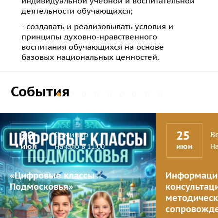
индивидуальной учебной и воспитательной
деятельности обучающихся;
- создавать и реализовывать условия и
принципы духовно-нравственного
воспитания обучающихся на основе
базовых национальных ценностей.
События
30
25
Семинар
В
июн
июн
Начало в 11:00
На
«Цифровые классы
Информаци
Подмосковья»
консультац
методичес
сопровожде