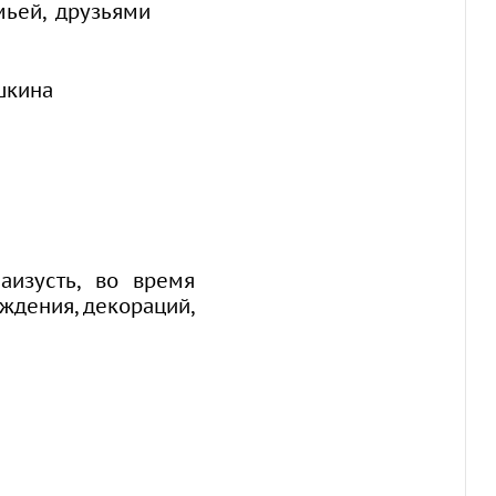
мьей, друзьями
шкина
аизусть, во время
ждения, декораций,