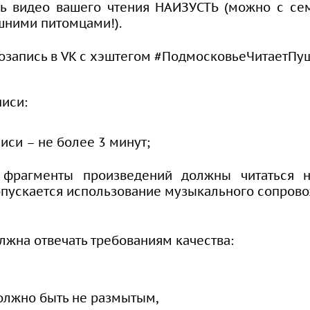
сь видео вашего чтения НАИЗУСТЬ (можно с се
шними питомцами!).
озапись в VK с хэштегом #ПодмосковьеЧитаетПу
писи:
иси – не более 3 минут;
 фрагменты произведений должны читаться н
пускается использование музыкального сопрово
лжна отвечать требованиям качества:
олжно быть не размытым,