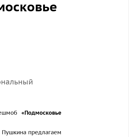
московье
ональный
флешмоб
«Подмосковье
а Пушкина предлагаем