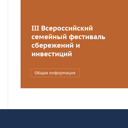
III Всероссийский
семейный фестиваль
сбережений и
инвестиций
Общая информация
Информация и основные ссылки
об