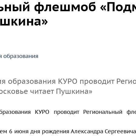
ьный флешмоб «Под
организации
сдачи кандидатских
экзаменов
ушкина»
Информация о
предоставлении
академического отпуска
аспирантам
я образования
Общежитие
ия образования КУРО проводит Реги
Тренировочное
тестирование
сковье читает Пушкина»
образования КУРО проводит Региональный 
ием 6 июня дня рождения Александра Сергеевич