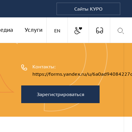
Сайты КУРО
Доступная среда
едиа
Услуги
Версия для
Английская версия
EN
Контакты:
https://forms.yandex.ru/u/6a0ad9408422
Зарегистрироваться