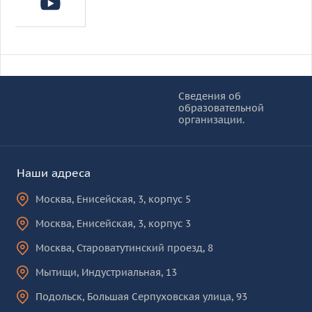
Информация и основные ссылки
об
Сведения об
образовательной
КУРО
организации.
Наши адреса
Москва
,
Енисейская, 3, корпус 5
Москва
,
Енисейская, 3, корпус 3
Москва
,
Староватутинский проезд, 8
Мытищи
,
Индустриальная, 13
Подольск
,
Большая Серпуховская улица, 93