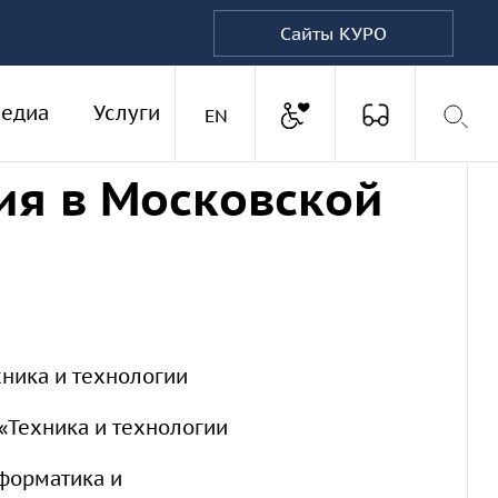
Сайты КУРО
Доступная среда
едиа
Услуги
Версия для
Английская версия
EN
ия в Московской
хника и технологии
 «Техника и технологии
нформатика и