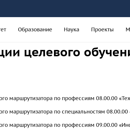
тет
Образование
Наука
Проекты
М
ции целевого обучен
Виртуальная экскурсия
Педагогам
Новости науки
Национальный проект
"Образование"
Контакты
Абитуриенту
События науки
(аспирантура)
ого маршрутизатора по профессиям 08.00.00 «Те
Работа в Университете
Программы аспирантуры
ого маршрутизатора по специальностям 08.00.00
Сведения об
вого маршрутизатора по профессиям 09.00.00 «И
образовательной
Прикрепление лиц для