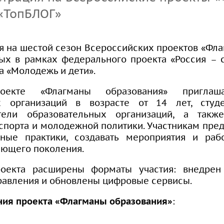
организации
сдачи кандидатских
«ТопБЛОГ»
экзаменов
Информация о
я на шестой сезон Всероссийских проектов «Фла
предоставлении
мых в рамках федерального проекта «Россия – 
академического отпуска
а «Молодежь и дети».
аспирантам
кте «Флагманы образования» приглаша
х организаций в возрасте от 14 лет, студе
Общежитие
ители образовательных организаций, а так
 спорта и молодежной политики. Участникам пред
Тренировочное
ьные практики, создавать мероприятия и раб
тестирование
ающего поколения.
оекта расширены форматы участия: внедрен
равления и обновлены цифровые сервисы.
ния проекта «Флагманы образования»
: