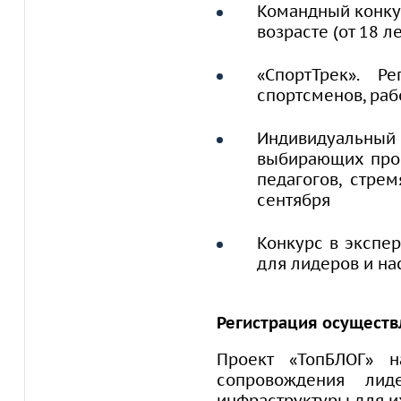
Командный конкур
возрасте (от 18 ле
«СпортТрек». Р
спортсменов, раб
Индивидуальный 
выбирающих проф
педагогов, стре
сентября
Конкурс в экспе
для лидеров и нас
Регистрация осуществ
Проект «ТопБЛОГ» 
сопровождения лид
инфраструктуры для их