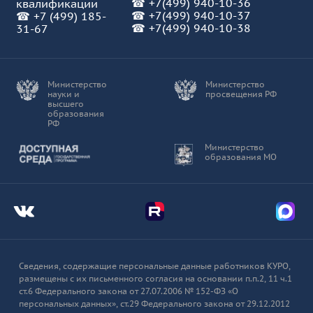
☎
+7(499) 940-10-36
квалификации
☎
+7(499) 940-10-37
☎
+7 (499) 185-
☎ +7(499) 940-10-38
31-67
Министерство
Министерство
науки и
просвещения РФ
высшего
образования
РФ
Доступная среда
Министерство
образования МО
Мы во Вконтакте
Мы в Telegram
Мы в
Сведения, содержащие персональные данные работников КУРО,
размещены с их письменного согласия на основании п.п.2, 11 ч.1
ст.6 Федерального закона от 27.07.2006 № 152-ФЗ «О
персональных данных», ст.29 Федерального закона от 29.12.2012