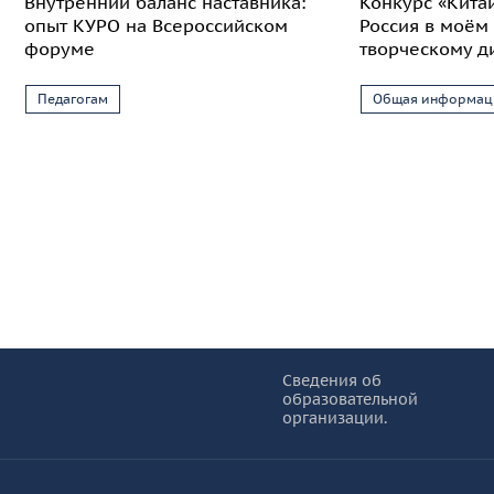
Внутренний баланс наставника:
Конкурс «Кита
опыт КУРО на Всероссийском
Россия в моём 
форуме
творческому д
Педагогам
Общая информац
Информация и основные ссылки
об
Сведения об
образовательной
КУРО
организации.