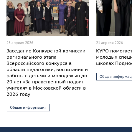
23 апреля 2026
21 апреля 2026
Заседание Конкурсной комиссии
КУРО помогает
регионального этапа
молодых специ
Всероссийского конкурса в
школах Подмо
области педагогики, воспитания и
работы с детьми и молодежью до
Общая информац
20 лет «За нравственный подвиг
учителя» в Московской области в
2026 году
Общая информация
Информация и основные ссылки
об