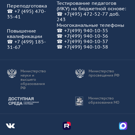
Тестирование педагогов
Переподготовка
(ИКУ) на бюджетной основе:
☎
+7 (495) 470-
☎
+7(495) 472-52-77 доб.
35-41
243
Многоканальные телефоны
☎
+7(499) 940-10-35
Повышение
☎
+7(499) 940-10-36
квалификации
☎
+7(499) 940-10-37
☎
+7 (499) 185-
☎ +7(499) 940-10-38
31-67
Министерство
Министерство
науки и
просвещения РФ
высшего
образования
РФ
Доступная среда
Министерство
образования МО
Мы во Вконтакте
Мы в Telegram
Мы в