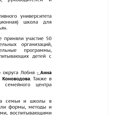
ивного университета
ционная) школа для
я».
е приняли участие 50
ельных организаций,
ельные программы,
спитывающих детей с
о округа Лобня
Анна
–
а Коноводова
. Также в
 семейного центра
тва семьи и школы в
дили формы, методы и
лями, воспитывающими