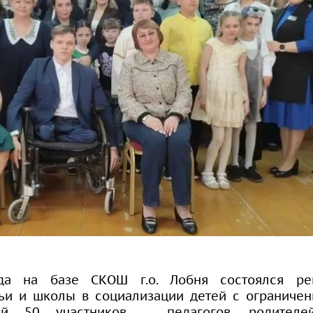
да на базе СКОШ г.о. Лобня состоялся ре
ьи и школы в социализации детей с ограниче
ший 50 участников – педагогов, родителе