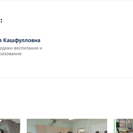
:
я Кашфулловна
одики воспитания и
разования