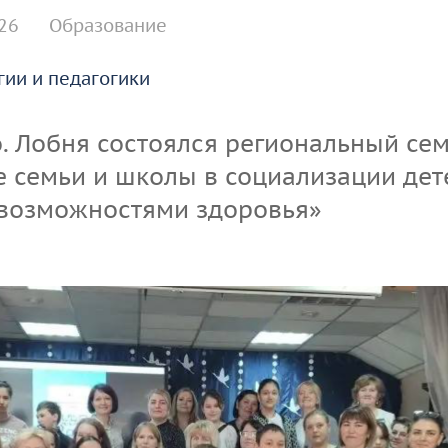
организации
сдачи кандидатских
26
Образование
экзаменов
ии и педагогики
Информация о
предоставлении
академического отпуска
о. Лобня состоялся региональный се
аспирантам
 семьи и школы в социализации дет
возможностями здоровья»
Общежитие
Тренировочное
тестирование