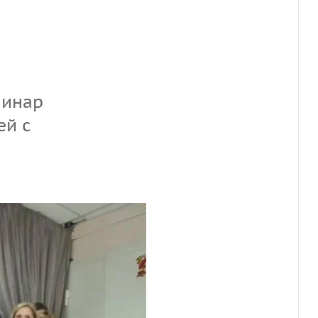
минар
ей с