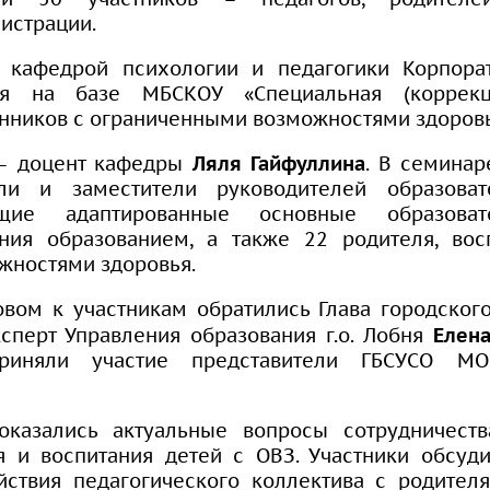
истрации.
 кафедрой психологии и педагогики Корпорат
ния на базе МБСКОУ «Специальная (коррек
нников с ограниченными возможностями здоровь
 – доцент кафедры
Ляля Гайфуллина
. В семинар
ели и заместители руководителей образоват
ющие адаптированные основные образоват
ния образованием, а также 22 родителя, во
жностями здоровья.
овом к участникам обратились Глава городског
сперт Управления образования г.о. Лобня
Елен
риняли участие представители ГБСУСО МО
оказались актуальные вопросы сотрудничес
я и воспитания детей с ОВЗ. Участники обсу
йствия педагогического коллектива с родите