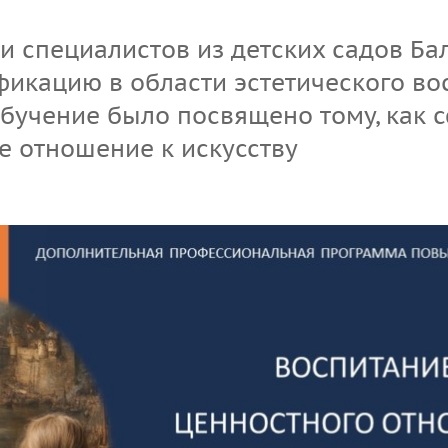
организации
сдачи кандидатских
экзаменов
 и специалистов из детских садов Б
икацию в области эстетического во
Информация о
бучение было посвящено тому, как 
предоставлении
академического отпуска
е отношение к искусству
аспирантам
Общежитие
Тренировочное
тестирование