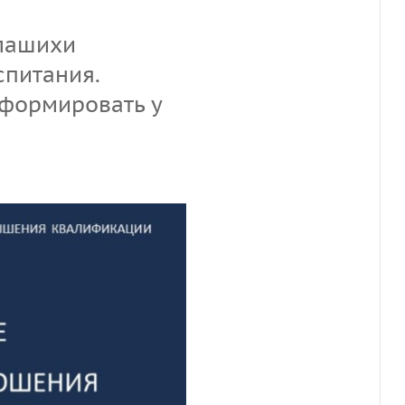
алашихи
спитания.
сформировать у