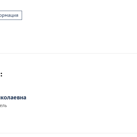
ормация
:
иколаевна
ель