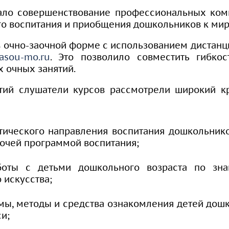
ло совершенствование профессиональных комп
го воспитания и приобщения дошкольников к миру
 очно-заочной форме с использованием дистанц
.asou-mo.ru
. Это позволило совместить гибкос
х очных занятий.
тий слушатели курсов рассмотрели широкий кр
тического направления воспитания дошкольнико
очей программой воспитания;
боты с детьми дошкольного возраста по зна
 искусства;
мы, методы и средства ознакомления детей дошк
и;