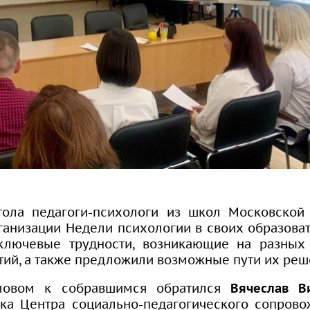
тола педагоги-психологи из школ Московской
ганизации Недели психологии в своих образова
ключевые трудности, возникающие на разных 
ий, а также предложили возможные пути их реш
словом к собравшимся обратился
Вячеслав В
ика Центра социально-педагогического сопров