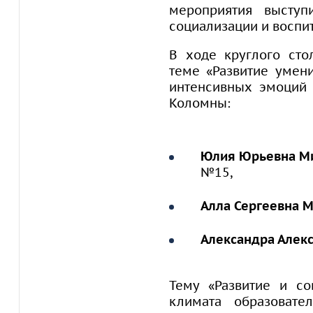
мероприятия высту
социализации и воспи
В ходе круглого сто
теме «Развитие умен
интенсивных эмоций 
Коломны:
Юлия Юрьевна М
№15,
Алла Сергеевна 
Александра Алек
Тему «Развитие и со
климата образовате