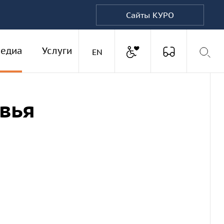
Сайты КУРО
Доступная среда
едиа
Услуги
Версия для
Английская версия
EN
вья