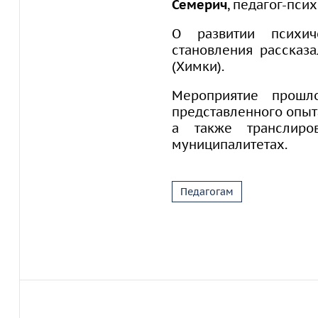
Семерич
, педагог-пси
О развитии психич
становления рассказ
(Химки).
Мероприятие прошло
представленного опыт
а также транслиро
муниципалитетах.
Педагогам