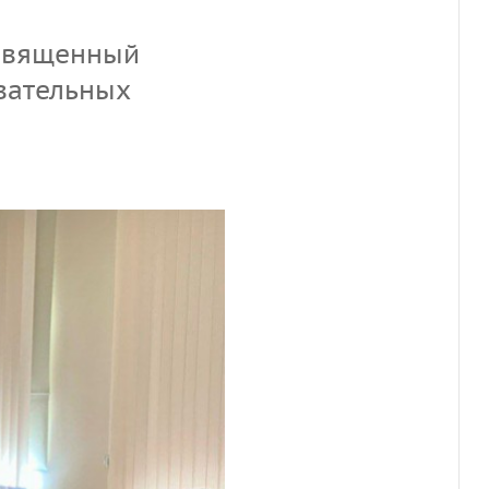
освященный
вательных