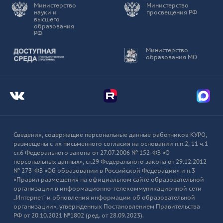
Министерство
Министерство
науки и
просвещения РФ
высшего
образования
РФ
Доступная среда
Министерство
образования МО
Мы во Вконтакте
Мы в Telegram
Мы в
Сведения, содержащие персональные данные работников КУРО,
размещены с их письменного согласия на основании п.п.2, 11 ч.1
ст.6 Федерального закона от 27.07.2006 № 152-ФЗ «О
персональных данных», ст.29 Федерального закона от 29.12.2012
№ 273-ФЗ «Об образовании в Российской Федерации» и п.3
«Правил размещения на официальном сайте образовательной
организации в информационно-телекоммуникационной сети
„Интернет“ и обновления информации об образовательной
организации», утвержденных Постановлением Правительства
РФ от 20.10.2021 №1802 (ред. от 28.09.2023).