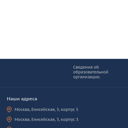
Информация и основные ссылки
об
Сведения об
образовательной
КУРО
организации.
Наши адреса
Москва
,
Енисейская, 3, корпус 5
Москва
,
Енисейская, 3, корпус 3