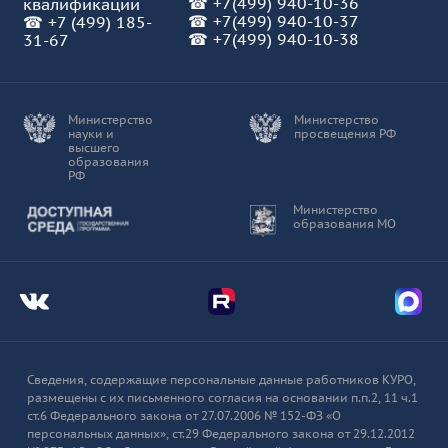
☎
+7(499) 940-10-36
квалификации
☎
+7(499) 940-10-37
☎
+7 (499) 185-
☎ +7(499) 940-10-38
31-67
Министерство
Министерство
науки и
просвещения РФ
высшего
образования
РФ
Доступная среда
Министерство
образования МО
Мы во Вконтакте
Мы в Telegram
Мы в
Сведения, содержащие персональные данные работников КУРО,
размещены с их письменного согласия на основании п.п.2, 11 ч.1
ст.6 Федерального закона от 27.07.2006 № 152-ФЗ «О
персональных данных», ст.29 Федерального закона от 29.12.2012