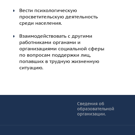
Вести психологическую
просветительскую деятельность
среди населения.
Взаимодействовать с другими
работниками органами и
организациями социальной сферы
по вопросам поддержки лиц,
попавших в трудную жизненную
ситуацию.
Информация и основные ссылки
об
Сведения об
образовательной
КУРО
организации.