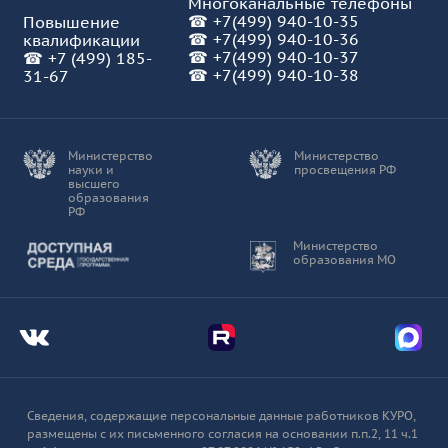
Многоканальные телефоны
☎
+7(499) 940-10-35
Повышение
6.
Гайдаенко Алексей Альбертович,
☎
+7(499) 940-10-36
квалификации
доктор экономических наук,
☎
+7(499) 940-10-37
☎
+7 (499) 185-
☎ +7(499) 940-10-38
31-67
профессор
7.
Гладкова Юлия Андреевна, кандидат
Министерство
Министерство
науки и
просвещения РФ
педагогических наук, доцент
высшего
образования
РФ
8.
Кальней Валентина Алексеевна, доктор
Доступная среда
Министерство
образования МО
педагогических наук, профессор
9.
Мошнина Рауза Шамилевна, кандидат
Мы во Вконтакте
Мы в Telegram
Мы в
педагогических наук, профессор
Сведения, содержащие персональные данные работников КУРО,
10.
Нечаев Михаил Петрович, доктор
размещены с их письменного согласия на основании п.п.2, 11 ч.1