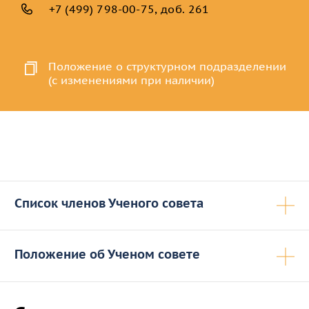
+7 (499) 798-00-75, доб. 261
Положение о структурном подразделении
(с изменениями при наличии)
Список членов Ученого совета
Кно
СПИСОК
Положение об Ученом совете
членов Ученого совета
государственного
Кно
автономного
образовательного учреждения
дополнительного профессионального
Положение об Ученом совете