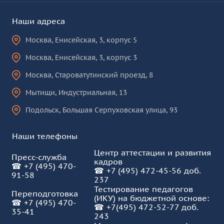
1.
Бородин Владимир Николаевич
Наши адреса
Москва
,
Енисейская, 3, корпус 5
Москва
,
Енисейская, 3, корпус 3
2.
Таранкова Наталья Владимировна
Москва
,
Староватутинский проезд, 8
Мытищи
,
Индустриальная, 13
3.
Цветков Илья Алексеевич, кандидат
Подольск
,
Большая Серпуховская улица, 93
экономических наук, доцент
Наши телефоны
4.
Рытова Ирина Викторовна, кандидат
Центр аттестации и развития
Пресс-служба
педагогических наук, доцент
кадров
☎
+7 (495) 470-
☎
+7 (495) 472-45-56 доб.
91-58
237
Тестирование педагогов
Переподготовка
5.
Акбилек Елена Анатольевна, кандидат
(ИКУ) на бюджетной основе:
☎
+7 (495) 470-
филологических наук, доцент
☎
+7(495) 472-52-77 доб.
35-41
243