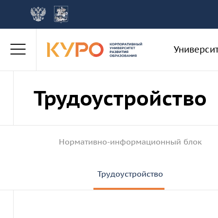
Универси
Трудоустройство
Об Университете
Дополнительное профессиональное
Наука в Университете
Проекты
Архив новостей
образование
Структура
Научные школы
Конкурсы
Архив событий
Программы повышения квалификации
Нормативно-информационный блок
Программы профессиональной переподготовки
Документы
Академические площадки
Системы и сервисы
Университет в СМИ
Документы ДПО
Работнику
Документы и отчеты НИР
Трудоустройство
Экспертиза ДПО ПК
Противодействие коррупции
Книги, издания, публикации