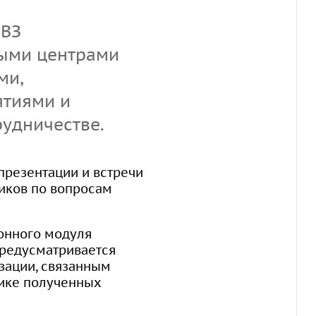
ОВЗ
ными центрами
ми,
ятиями и
рудничестве.
презентации и встречи
иков по вопросам
онного модуля
предусматривается
зации, связанным
ике полученных