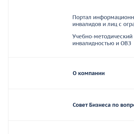
Портал информационн
инвалидов и лиц с ог
Учебно-методический 
инвалидностью и ОВЗ
О компании
РООИ «Перспектива»
с
инвалидностью. Все у
Совет Бизнеса по воп
оказываются бесплатн
Главная задача отдела
Совет Бизнеса по воп
людям с инвалидность
инициативе РООИ «Пер
образовательными учр