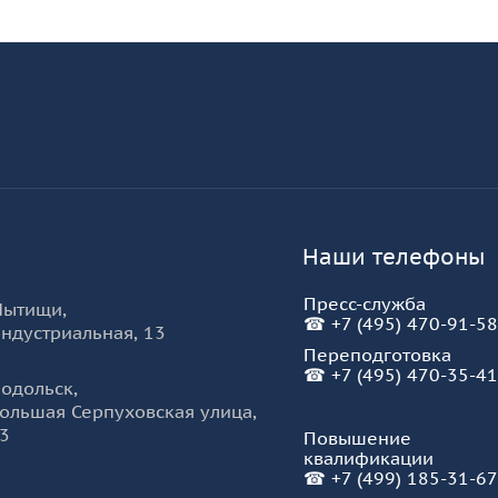
боты, карьерному развитию, а также увидеть и у
, участвующих в мероприятии. Консультативную
разовательной организации
-
КУРО
рутинговые агентства: Adecco Group Russia, Selec
учебы – к работе» имеет большое значение для в
тели могут встретиться и на месте обсудить все
и сразу же получают представление об инвалидно
 присутствие на ярмарке разрушает барьеры и м
ии людей с инвалидностью.
Наши телефоны
Пресс-служба
Мытищи
,
☎
+7 (495) 470-91-58
ндустриальная, 13
Переподготовка
☎
+7 (495) 470-35-41
одольск
,
ольшая Серпуховская улица,
3
Повышение
квалификации
☎
+7 (499) 185-31-67