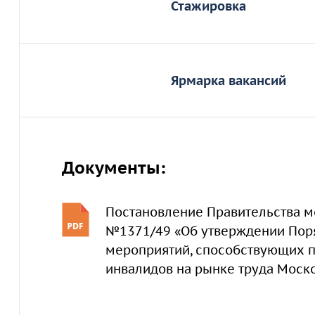
Стажировка
сотрудничество со мн
консультации по труд
только развивать пря
соискателей к дальней
некое сообщество, чт
работодателей.
РООИ «Перспектива» п
проводить различные 
крупных компаний – 
Проекты по трудоустр
трудоустройству люде
Ярмарка вакансий
партнеров. Длительнос
экономического разви
Молодые люди, которы
Сейчас Совет бизнеса 
компанией EY, Комите
программы, прошли ста
которой является про
защиты населения г. 
РООИ «Перспектива» с
Palmolive, FM Logistic
услуг для клиентов с 
(программа МАТРА).
поддержке Совета биз
опытных наставников 
компаний-работодател
вакансий
«От учебы – к
отделах, в IT-службе.
Документы:
Ежегодно благодаря «
приняли долгосрочные
– исключительно соис
свободных вакансий и
вопросам трудоустрой
трудоустройству для 
основном это выпускн
вакантных позиций нет
Постановление Правительства мо
Члены СБВИ: DPD в Росс
В качестве работодате
Чтобы попасть на стаж
ИД Санома Индепендент
№1371/49 «Об утверждении Пор
рассматривать людей 
сопроводительное пис
IBM, Quintiles GesmbH,
мероприятий, способствующих 
партнеры РООИ «Персп
том, в каком направле
Logistic, SAP, Siemens
Logistic, Unilever, KP
инвалидов на рынке труда Моск
чем связана Ваша инв
FibaGroup, РООИ «Персп
Помимо ознакомления 
«Перспектива.
COLEMAN Services, Nai
пришедшие на ярмарку