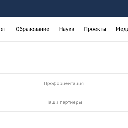
тет
Образование
Наука
Проекты
Мед
Виртуальная экскурсия
Педагогам
Новости науки
Национальный проект
"Образование"
Профориентация
Контакты
Абитуриенту
События науки
(аспирантура)
Работа в Университете
Наши партнеры
Программы аспирантуры
Сведения об
образовательной
Прикрепление лиц для