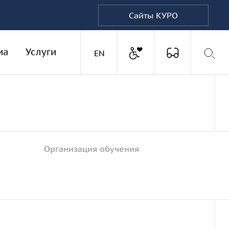
Сайты КУРО
Доступная среда
иа
Услуги
Версия для
Английская версия
EN
Организация обучения