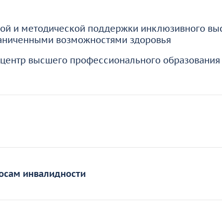
ой и методической поддержки инклюзивного вы
раниченными возможностями здоровья
центр высшего профессионального образования 
 2003 года занимается трудоустройством людей 
слуги по поиску работы для людей с инвалидност
росам инвалидности
о.
 трудоустройства РООИ «Перспектива» — помочь 
росам инвалидности
(СБВИ) был создан в 2008 год
ю. Организация сотрудничает с государственным
спектива». Уже к этому времени РООИ «Перспект
еждениями, бизнес-сообществом. Отделом пров