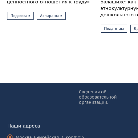
ценностного отношения к труду»
Балашихе: как
этнокультурну
дошкольного в
Педагогам
Аспирантам
Педагогам
Д
Информация и основные ссылки
об
Сведения об
образовательной
КУРО
организации.
Наши адреса
Москва
,
Енисейская, 3, корпус 5