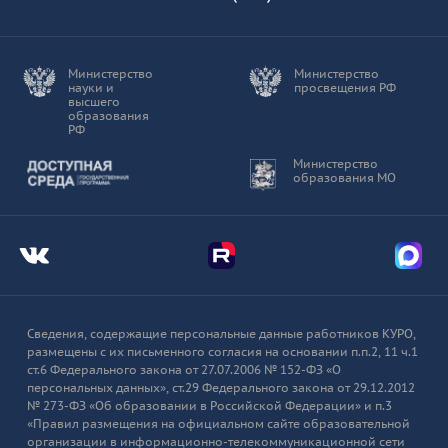
Министерство
Министерство
науки и
просвещения РФ
высшего
образования
РФ
Доступная среда
Министерство
образования МО
Мы во Вконтакте
Мы в Telegram
Мы в
Сведения, содержащие персональные данные работников КУРО,
размещены с их письменного согласия на основании п.п.2, 11 ч.1
ст.6 Федерального закона от 27.07.2006 № 152-ФЗ «О
персональных данных», ст.29 Федерального закона от 29.12.2012
№ 273-ФЗ «Об образовании в Российской Федерации» и п.3
«Правил размещения на официальном сайте образовательной
организации в информационно-телекоммуникационной сети