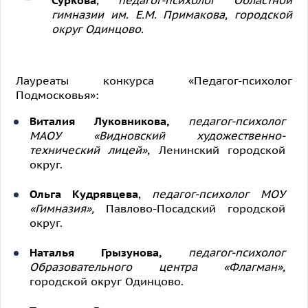
Суркова
,
педагог-психолог Областной
гимназии им. Е.М. Примакова, городской
округ Одинцово.
Лауреаты конкурса «Педагог-психолог
Подмосковья»:
Виталия Луковникова,
педагог-психолог
МАОУ «Видновский художественно-
технический лицей»
, Ленинский городской
округ.
Ольга Кудрявцева
,
педагог-психолог МОУ
«Гимназия»,
Павлово-Посадский городской
округ.
Наталья Грызунова,
педагог-психолог
Образовательного центра «Флагман»,
городской округ Одинцово.