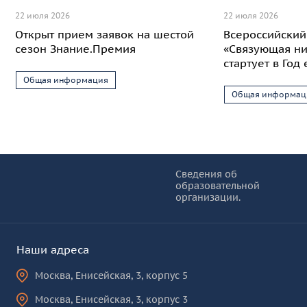
22 июля 2026
22 июля 2026
Открыт прием заявок на шестой
Всероссийский
сезон Знание.Премия
«Связующая ни
стартует в Год
Общая информация
Общая информац
Информация и основные ссылки
об
Сведения об
образовательной
КУРО
организации.
Наши адреса
Москва
,
Енисейская, 3, корпус 5
Москва
,
Енисейская, 3, корпус 3