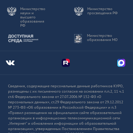
Министерство
Министерство
науки и
просвещения РФ
высшего
образования
РФ
Доступная среда
Министерство
образования МО
Мы во Вконтакте
Мы в Telegram
Мы в
Сведения, содержащие персональные данные работников КУРО,
размещены с их письменного согласия на основании п.п.2, 11 ч.1
ст.6 Федерального закона от 27.07.2006 № 152-ФЗ «О
персональных данных», ст.29 Федерального закона от 29.12.2012
№ 273-ФЗ «Об образовании в Российской Федерации» и п.3
«Правил размещения на официальном сайте образовательной
организации в информационно-телекоммуникационной сети
„Интернет“ и обновления информации об образовательной
организации», утвержденных Постановлением Правительства