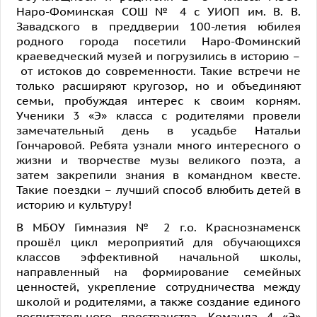
Наро-Фоминская СОШ № 4 с УИОП им. В. В.
Завадского в преддверии 100-летия юбилея
родного города посетили Наро-Фоминский
краеведческий музей и погрузились в историю –
от истоков до современности. Такие встречи не
только расширяют кругозор, но и объединяют
семьи, пробуждая интерес к своим корням.
Ученики 3 «Э» класса с родителями провели
замечательный день в усадьбе Натальи
Гончаровой. Ребята узнали много интересного о
жизни и творчестве музы великого поэта, а
затем закрепили знания в командном квесте.
Такие поездки – лучший способ влюбить детей в
историю и культуру!
В МБОУ Гимназия № 2 г.о. Краснознаменск
прошёл цикл мероприятий для обучающихся
классов эффективной начальной школы,
направленный на формирование семейных
ценностей, укрепление сотрудничества между
школой и родителями, а также создание единого
воспитательного пространства. Команда 4 «Э»