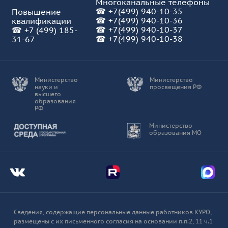
Многоканальные телефоны
☎
+7(499) 940-10-35
Повышение
☎
+7(499) 940-10-36
квалификации
☎
+7(499) 940-10-37
☎
+7 (499) 185-
☎ +7(499) 940-10-38
31-67
Министерство
Министерство
науки и
просвещения РФ
высшего
образования
РФ
Доступная среда
Министерство
образования МО
Мы во Вконтакте
Мы в Telegram
Мы в
Сведения, содержащие персональные данные работников КУРО,
размещены с их письменного согласия на основании п.п.2, 11 ч.1