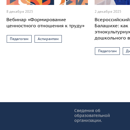
8 декабря 2025
2 декабря 2025
Вебинар «Формирование
Всероссийский
ценностного отношения к труду»
Балашихе: как
этнокультурну
дошкольного в
Педагогам
Аспирантам
Педагогам
Д
Информация и основные ссылки
об
Сведения об
образовательной
КУРО
организации.