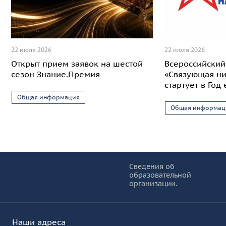
22 июля 2026
22 июля 2026
Открыт прием заявок на шестой
Всероссийский
сезон Знание.Премия
«Связующая ни
стартует в Год
Общая информация
Общая информац
Информация и основные ссылки
об
Сведения об
образовательной
КУРО
организации.
Наши адреса