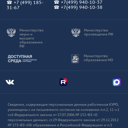
☎
+7(499) 940-10-37
☎
+7 (499) 185-
☎ +7(499) 940-10-38
31-67
Министерство
Министерство
науки и
просвещения РФ
высшего
образования
РФ
Доступная среда
Министерство
образования МО
Мы во Вконтакте
Мы в Telegram
Мы в
Сведения, содержащие персональные данные работников КУРО,
размещены с их письменного согласия на основании п.п.2, 11 ч.1
ст.6 Федерального закона от 27.07.2006 № 152-ФЗ «О
персональных данных», ст.29 Федерального закона от 29.12.2012
№ 273-ФЗ «Об образовании в Российской Федерации» и п.3