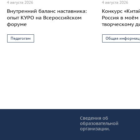
4 августа 2026
4 августа 2026
Внутренний баланс наставника:
Конкурс «Кита
опыт КУРО на Всероссийском
Россия в моём 
форуме
творческому д
Педагогам
Общая информац
Информация и основные ссылки
об
Сведения об
образовательной
КУРО
организации.