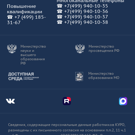
Многоканальные телефоны
☎
+7(499) 940-10-35
Повышение
☎
+7(499) 940-10-36
квалификации
☎
+7(499) 940-10-37
☎
+7 (499) 185-
☎ +7(499) 940-10-38
31-67
Министерство
Министерство
науки и
просвещения РФ
высшего
образования
РФ
Доступная среда
Министерство
образования МО
Мы во Вконтакте
Мы в Telegram
Мы в
Сведения, содержащие персональные данные работников КУРО,
размещены с их письменного согласия на основании п.п.2, 11 ч.1