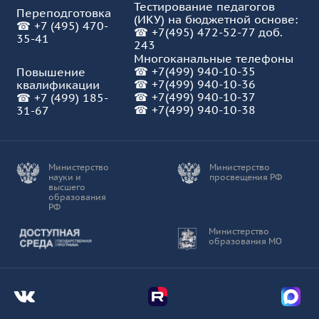
Тестирование педагогов
Переподготовка
(ИКУ) на бюджетной основе:
☎
+7 (495) 470-
☎
+7(495) 472-52-77 доб.
35-41
243
Многоканальные телефоны
☎
+7(499) 940-10-35
Повышение
☎
+7(499) 940-10-36
квалификации
☎
+7(499) 940-10-37
☎
+7 (499) 185-
☎ +7(499) 940-10-38
31-67
Министерство
Министерство
науки и
просвещения РФ
высшего
образования
РФ
Доступная среда
Министерство
образования МО
Мы во Вконтакте
Мы в Telegram
Мы в