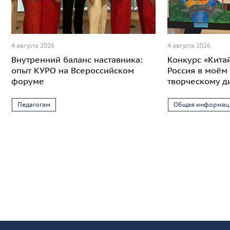
4 августа 2026
4 августа 2026
Внутренний баланс наставника:
Конкурс «Кита
опыт КУРО на Всероссийском
Россия в моём 
форуме
творческому д
Педагогам
Общая информац
Информация и основные ссылки
об