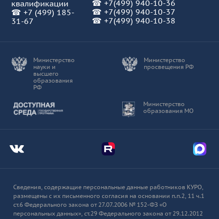
☎
+7(499) 940-10-36
квалификации
☎
+7(499) 940-10-37
☎
+7 (499) 185-
☎ +7(499) 940-10-38
31-67
Министерство
Министерство
науки и
просвещения РФ
высшего
образования
РФ
Доступная среда
Министерство
образования МО
Мы во Вконтакте
Мы в Telegram
Мы в
Сведения, содержащие персональные данные работников КУРО,
размещены с их письменного согласия на основании п.п.2, 11 ч.1
ст.6 Федерального закона от 27.07.2006 № 152-ФЗ «О
персональных данных», ст.29 Федерального закона от 29.12.2012