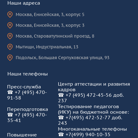
Наши адреса
сделать пространство библиотек
Позволяет школьникам не выходя из дома
умным и комфортным? Как
знакомиться с основами цифровой
Москва
,
Енисейская, 3, корпус 5
обустроить библиотеку и сделать её
экономики, цифровых технологий и
нужной людям? Секреты успеха от
программирования.
Москва
,
Енисейская, 3, корпус 3
Ирины Михновой и Антона Пурника
в книге "Эффективная библиотека":
Москва
,
Староватутинский проезд, 8
«Сириус.Онлайн»
https://www.facebook.com/groups/297646537
Мытищи
,
Индустриальная, 13
Бесплатные общедоступные курсы.
Подольск
,
Большая Серпуховская улица, 93
Предназначены для использования в
качестве программ дополнительного
Клуб друзей журнала
образования.
Наши телефоны
"СОВРЕМЕННАЯ БИБЛИОТЕКА":
БиблиоНавигаторы
https://www.facebook.com/groups/169569279
Центр аттестации и развития
Пресс-служба
кадров
☎
+7 (495) 470-
Библиографические и информационные
☎
+7 (495) 472-45-56 доб.
91-58
рекомендательные ресурсы по детской и
237
юношеской литературе.
Тестирование педагогов
Переподготовка
(ИКУ) на бюджетной основе:
☎
+7 (495) 470-
Библиогид
☎
+7(495) 472-52-77 доб.
35-41
243
Многоканальные телефоны
Путеводитель по детским и юношеским
☎
+7(499) 940-10-35
Повышение