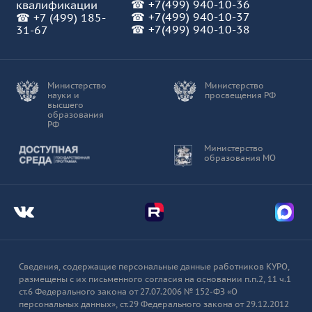
☎
+7(499) 940-10-36
квалификации
книгам.
☎
+7(499) 940-10-37
☎
+7 (499) 185-
☎ +7(499) 940-10-38
31-67
ПроДетЛит
Всероссийская энциклопедия детской
литературы.
Министерство
Министерство
науки и
просвещения РФ
высшего
100 лучших новых книг для детей и
образования
подростков
РФ
Доступная среда
Министерство
образования МО
Это уникальный, экспертный,
иллюстрированный, аннотированный
каталог, подготовленный сотрудниками
Центральной детской библиотекой имени
Мы во Вконтакте
Мы в Telegram
Мы в
А.П. Гайдара, издательской группой "Гранд-
Фаир" и издательством "Самокат".
ВебЛандия
Сведения, содержащие персональные данные работников КУРО,
размещены с их письменного согласия на основании п.п.2, 11 ч.1
ст.6 Федерального закона от 27.07.2006 № 152-ФЗ «О
Каталог лучших безопасных сайтов для
персональных данных», ст.29 Федерального закона от 29.12.2012