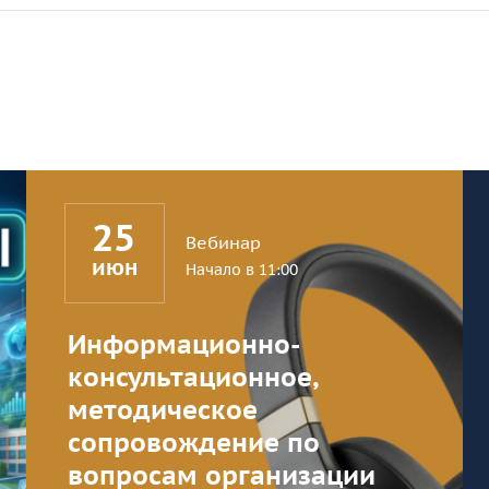
25
Вебинар
июн
Начало в 11:00
Информационно-
консультационное,
методическое
сопровождение по
вопросам организации