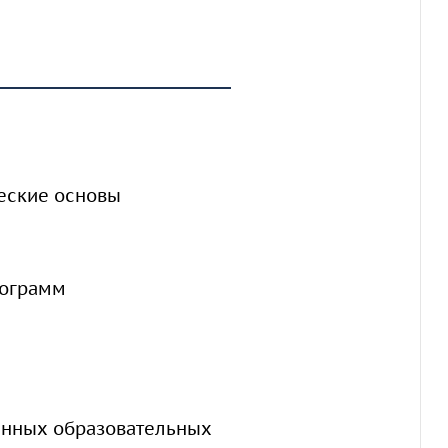
ческие основы
рограмм
енных образовательных