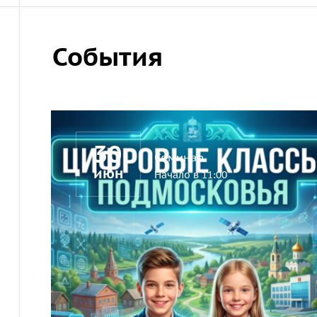
События
30
Семинар
июн
Начало в 11:00