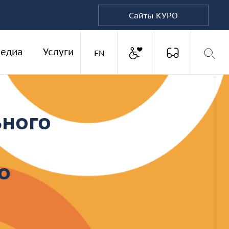
Сайты КУРО
Доступная среда
едиа
Услуги
Версия для
Английская версия
EN
ьного
о