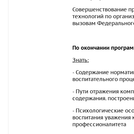
Совершенствование п
технологий по органи
вызовам Федерального
По окончании програ
Знать:
- Содержание нормати
воспитательного проц
- Пути отражения ком
содержания. построен
- Психологические о
воспитания уважения 
профессионалитета