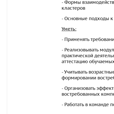
- Формы взаимодейст
кластеров
- Основные подходы к
Уметь:
- Применять требован
- Реализовывать моду
практической деятель
аттестацию обучаемы
- Учитывать возрастн
формировании востре
- Организовать эффек
востребованных комп
- Работать в команде 