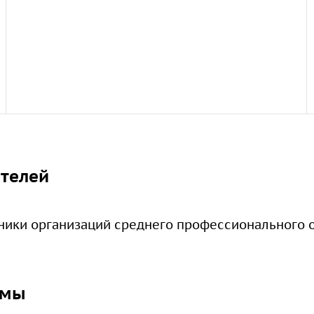
ателей
ники организаций среднего профессионального 
ммы