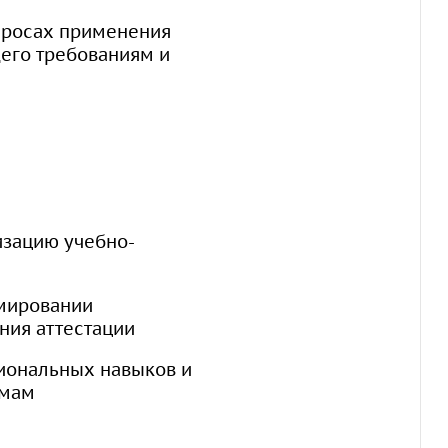
просах применения
щего требованиям и
изацию учебно-
рмировании
ния аттестации
иональных навыков и
ммам