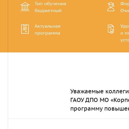
Тип обучения
Фор
бюджетный
Очн
Актуальная
Удо
программа
о п
уст
Уважаемые коллеги
ГАОУ ДПО МО «Корп
программу повыше