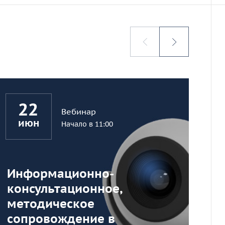
22
Вебинар
июн
Начало в 11:00
Информационно-
II
консультационное,
се
методическое
сб
сопровождение в