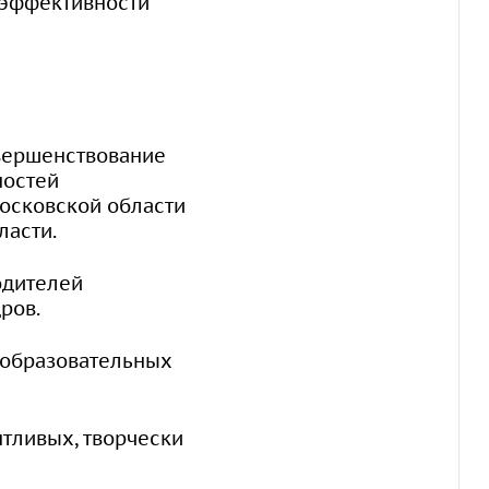
 эффективности
вершенствование
ностей
осковской области
ласти.
одителей
ров.
 образовательных
тливых, творчески