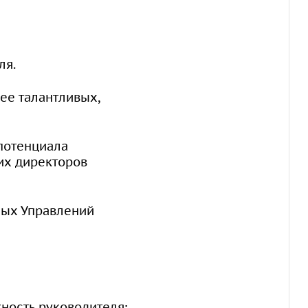
ля.
ее талантливых,
потенциала
их директоров
ных Управлений
жность руководителя
: