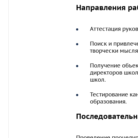
Направления р
Аттестация руко
Поиск и привлеч
творчески мысля
Получение объек
директоров школ
школ.
Тестирование ка
образования.
Последовательн
Проведение процедур 