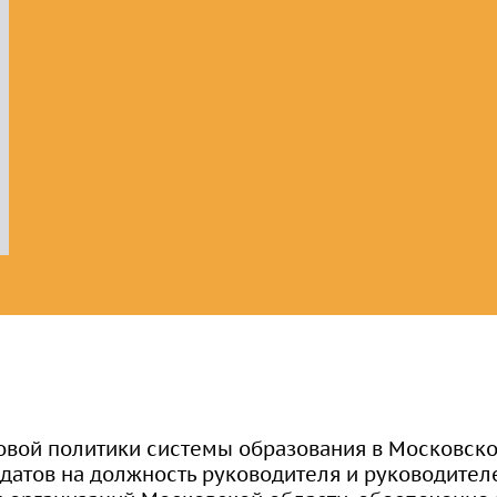
организации
сдачи кандидатских
экзаменов
Информация о
предоставлении
академического отпуска
аспирантам
Общежитие
Тренировочное
тестирование
овой политики системы образования в Московско
идатов на должность руководителя и руководител