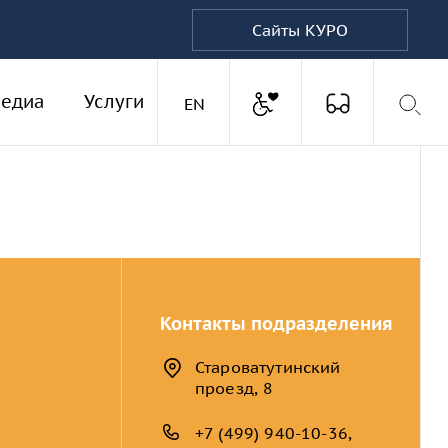
Сайты КУРО
Доступная среда
едиа
Услуги
Версия для
Английская версия
EN
Контакты подразделения
Староватутинский
проезд, 8
+7 (499) 940-10-36,