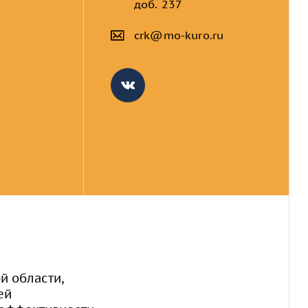
доб. 237
crk@mo-kuro.ru
VKontakte
й области,
ей