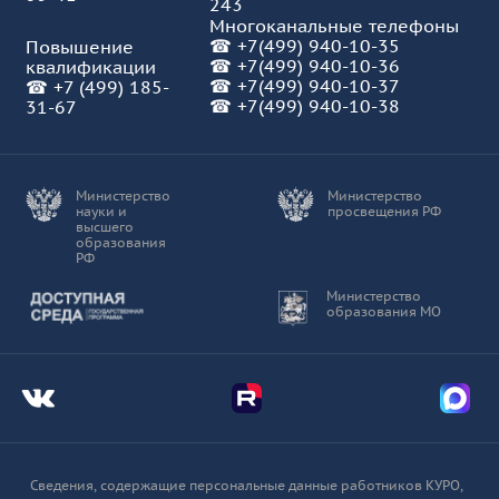
243
Многоканальные телефоны
☎
+7(499) 940-10-35
Повышение
☎
+7(499) 940-10-36
квалификации
☎
+7(499) 940-10-37
☎
+7 (499) 185-
☎ +7(499) 940-10-38
31-67
Министерство
Министерство
науки и
просвещения РФ
высшего
образования
РФ
Доступная среда
Министерство
образования МО
Мы во Вконтакте
Мы в Telegram
Мы в
Сведения, содержащие персональные данные работников КУРО,