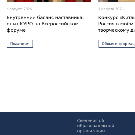
4 августа 2026
4 августа 2026
Внутренний баланс наставника:
Конкурс «Кита
опыт КУРО на Всероссийском
Россия в моём 
форуме
творческому д
Педагогам
Общая информац
Информация и основные ссылки
об
Сведения об
образовательной
КУРО
организации.