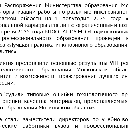
 Распоряжения Министерства образования Мо
б организации работы по развитию инклюзивно
овской области на 1 полугодие 2025 года 
ональной карьеры для лиц с ограниченными во
апреля 2025 года БПОО ГАПОУ МО «Подмосковный
рофессионального образования проведен в
са «Лучшая практика инклюзивного образования
вития».
ятия представили основные результаты VIII ре
инклюзивного образования Московской обл
вития и возможности тиражирования лучших и
оссии.
обсудили типовые ошибки технологичного пре
оценки качества материалов, представляемых
о образования Московской области».
а стали заместители директоров по учебно-во
ические работники вузов и профессиональн