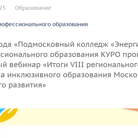
организации
сдачи кандидатских
25
Образование
экзаменов
рофессионального образования
Информация о
предоставлении
академического отпуска
года «Подмосковный колледж «Энерг
аспирантам
ссионального образования КУРО про
й вебинар «Итоги VIII региональног
Общежитие
ка инклюзивного образования Моско
Тренировочное
го развития»
тестирование