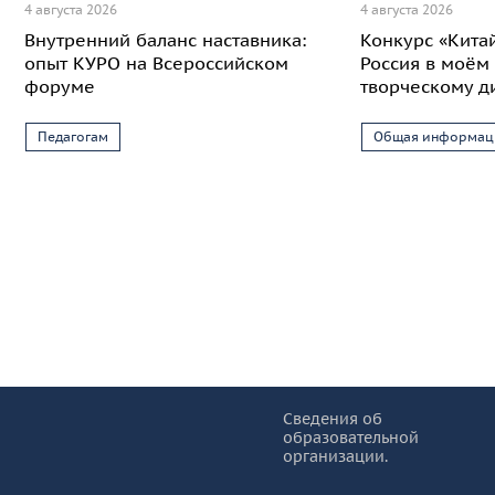
4 августа 2026
4 августа 2026
Внутренний баланс наставника:
Конкурс «Кита
опыт КУРО на Всероссийском
Россия в моём 
форуме
творческому д
Педагогам
Общая информац
Информация и основные ссылки
об
Сведения об
образовательной
КУРО
организации.