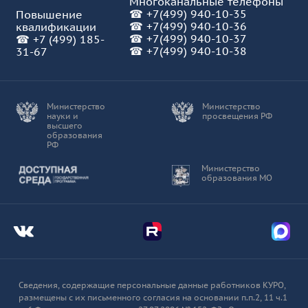
Многоканальные телефоны
☎
+7(499) 940-10-35
Повышение
☎
+7(499) 940-10-36
квалификации
☎
+7(499) 940-10-37
☎
+7 (499) 185-
☎ +7(499) 940-10-38
31-67
Министерство
Министерство
науки и
просвещения РФ
высшего
образования
РФ
Доступная среда
Министерство
образования МО
Мы во Вконтакте
Мы в Telegram
Мы в
Сведения, содержащие персональные данные работников КУРО,
размещены с их письменного согласия на основании п.п.2, 11 ч.1