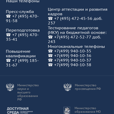
Наши телефоны
Центр аттестации и развития
Пресс-служба
кадров
☎
+7 (495) 470-
☎
+7 (495) 472-45-56 доб.
91-58
237
Тестирование педагогов
Переподготовка
(ИКУ) на бюджетной основе:
☎
+7 (495) 470-
☎
+7(495) 472-52-77 доб.
35-41
243
Многоканальные телефоны
☎
+7(499) 940-10-35
Повышение
☎
+7(499) 940-10-36
квалификации
☎
+7(499) 940-10-37
☎
+7 (499) 185-
☎ +7(499) 940-10-38
31-67
Министерство
Министерство
науки и
просвещения РФ
высшего
образования
РФ
Доступная среда
Министерство
образования МО